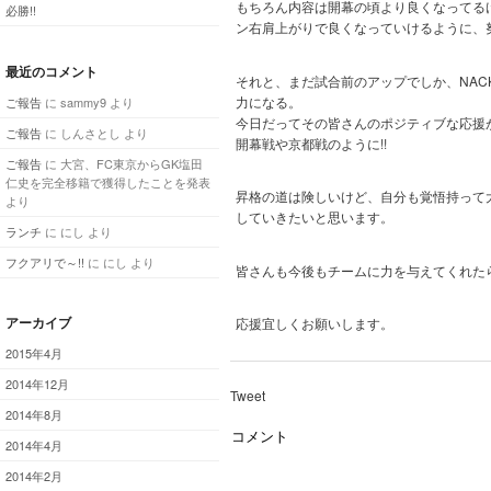
もちろん内容は開幕の頃より良くなってる
必勝!!
ン右肩上がりで良くなっていけるように、
最近のコメント
それと、まだ試合前のアップでしか、NA
力になる。
ご報告
に
sammy9
より
今日だってその皆さんのポジティブな応援
ご報告
に
しんさとし
より
開幕戦や京都戦のように!!
ご報告
に
大宮、FC東京からGK塩田
仁史を完全移籍で獲得したことを発表
昇格の道は険しいけど、自分も覚悟持って
より
していきたいと思います。
ランチ
に
にし
より
フクアリで～!!
に
にし
より
皆さんも今後もチームに力を与えてくれた
アーカイブ
応援宜しくお願いします。
2015年4月
2014年12月
Tweet
2014年8月
コメント
2014年4月
2014年2月