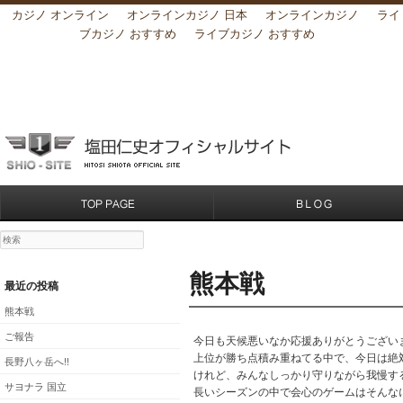
カジノ オンライン
オンラインカジノ 日本
オンラインカジノ
ライ
ブカジノ おすすめ
ライブカジノ おすすめ
検索
熊本戦
最近の投稿
熊本戦
ご報告
今日も天候悪いなか応援ありがとうございまし
上位が勝ち点積み重ねてる中で、今日は絶
長野八ヶ岳へ!!
けれど、みんなしっかり守りながら我慢す
サヨナラ 国立
長いシーズンの中で会心のゲームはそんな