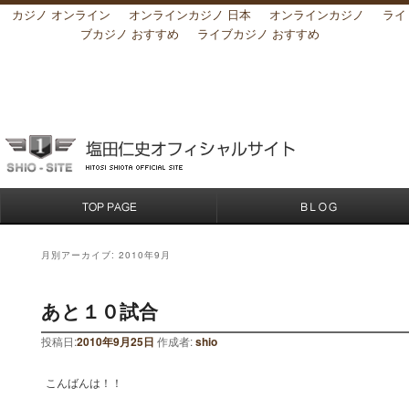
カジノ オンライン
オンラインカジノ 日本
オンラインカジノ
ライ
ブカジノ おすすめ
ライブカジノ おすすめ
月別アーカイブ:
2010年9月
あと１０試合
投稿日:
2010年9月25日
作成者:
shio
こんばんは！！