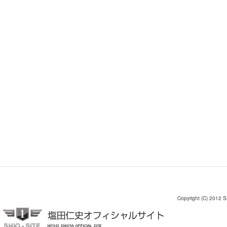
Copyright (C) 2012 S