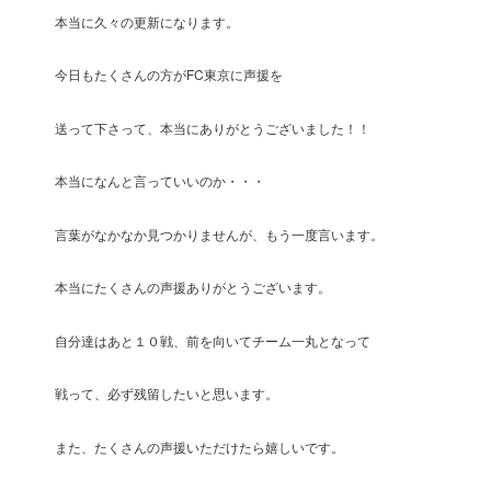
本当に久々の更新になります。
今日もたくさんの方がFC東京に声援を
送って下さって、本当にありがとうございました！！
本当になんと言っていいのか・・・
言葉がなかなか見つかりませんが、もう一度言います。
本当にたくさんの声援ありがとうございます。
自分達はあと１０戦、前を向いてチーム一丸となって
戦って、必ず残留したいと思います。
また、たくさんの声援いただけたら嬉しいです。