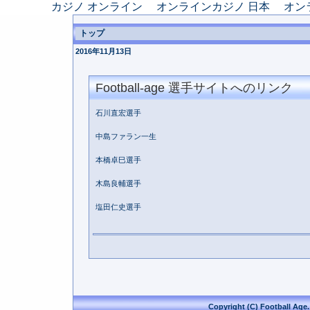
カジノ オンライン
オンラインカジノ 日本
オン
トップ
2016年11月13日
Football-age 選手サイトへのリンク
石川直宏選手
中島ファラン一生
本橋卓巳選手
木島良輔選手
塩田仁史選手
Copyright (C) Football Age. 