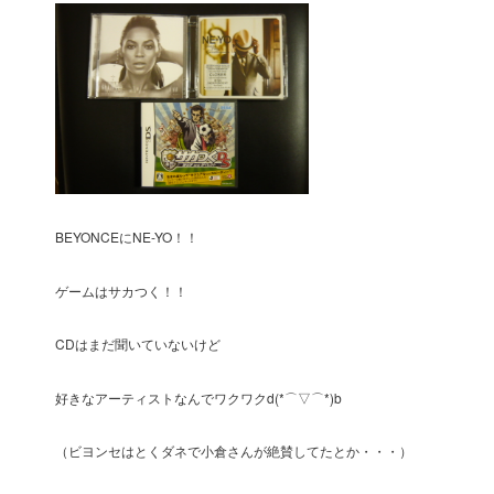
BEYONCEにNE-YO！！
ゲームはサカつく！！
CDはまだ聞いていないけど
好きなアーティストなんでワクワクd(*⌒▽⌒*)b
（ビヨンセはとくダネで小倉さんが絶賛してたとか・・・）