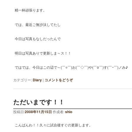
精一杯頑張ります。
では、最近ご無沙汰してたし
今日は写真もなしだったんで
明日は写真ありで更新しま～ス！！
ではでは、今日はこの辺で～(￣○￣)お(￣◇￣)や(￣o￣)す(￣ｰ￣)ノみ♪
カテゴリー:
Diary
|
コメントをどうぞ
ただいまです！！
投稿日:
2008年11月15日
作成者:
shio
こんばんわ！！久々に試合後すぐの更新します。