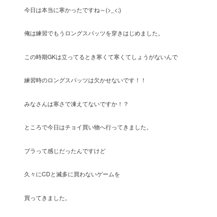
今日は本当に寒かったですね～(>_<;)
俺は練習でもうロングスパッツを穿きはじめました。
この時期GKは立ってるとき寒くて寒くてしょうがないんで
練習時のロングスパッツは欠かせないです！！
みなさんは寒さで凍えてないですか！？
ところで今日はチョイ買い物へ行ってきました。
ブラって感じだったんですけど
久々にCDと滅多に買わないゲームを
買ってきました。