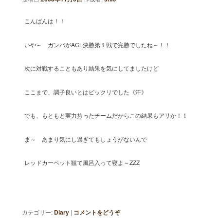
こんばんは！！
いや～ ガンバがACL決勝第１戦で完勝でしたね～！！
次に対戦することもあり結果を気にしてましたけど
ここまで、調子良いとはビックリでした《汗》
でも、もともと実力持ったチームだからこの結果もアリか！！
ま～ あまり気にし過ぎてもしょうがないんで
レッドカーペット観て風呂入って寝よ～ZZZ
カテゴリー:
Diary
|
コメントをどうぞ