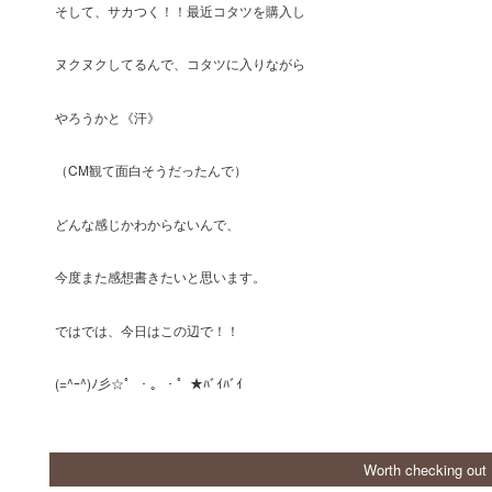
そして、サカつく！！最近コタツを購入し
ヌクヌクしてるんで、コタツに入りながら
やろうかと《汗》
（CM観て面白そうだったんで）
どんな感じかわからないんで、
今度また感想書きたいと思います。
ではでは、今日はこの辺で！！
(=^ｰ^)ﾉ彡☆゜・。・゜★ﾊﾞｲﾊﾞｲ
Worth checking out