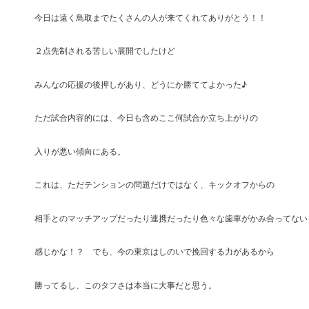
今日は遠く鳥取までたくさんの人が来てくれてありがとう！！
２点先制される苦しい展開でしたけど
みんなの応援の後押しがあり、どうにか勝ててよかった♪
ただ試合内容的には、今日も含めここ何試合か立ち上がりの
入りが悪い傾向にある。
これは、ただテンションの問題だけではなく、キックオフからの
相手とのマッチアップだったり連携だったり色々な歯車がかみ合ってない
感じかな！？ でも、今の東京はしのいで挽回する力があるから
勝ってるし、このタフさは本当に大事だと思う。