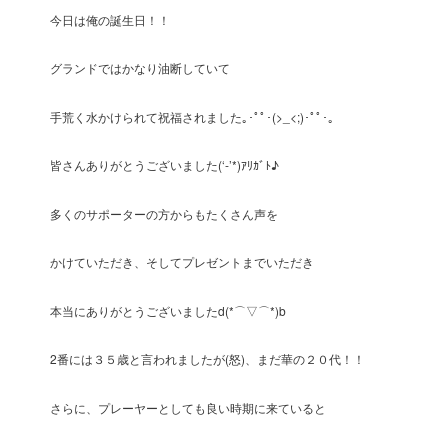
今日は俺の誕生日！！
グランドではかなり油断していて
手荒く水かけられて祝福されました｡･ﾟﾟ･(>_<;)･ﾟﾟ･｡
皆さんありがとうございました(‘-’*)ｱﾘｶﾞﾄ♪
多くのサポーターの方からもたくさん声を
かけていただき、そしてプレゼントまでいただき
本当にありがとうございましたd(*⌒▽⌒*)b
2番には３５歳と言われましたが(怒)、まだ華の２０代！！
さらに、プレーヤーとしても良い時期に来ていると