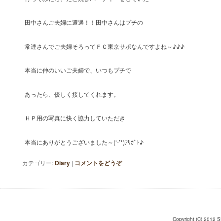
田中さんご夫婦に遭遇！！田中さんはプチの
常連さんでご夫婦そろってＦＣ東京サポなんですよね～♪♪♪
本当に仲のいいご夫婦で、いつもプチで
あったら、優しく接してくれます。
ＨＰ用の写真に快く協力していただき
本当にありがとうございました～(‘-’*)ｱﾘｶﾞﾄ♪
カテゴリー:
Diary
|
コメントをどうぞ
Copyright (C) 2012 S