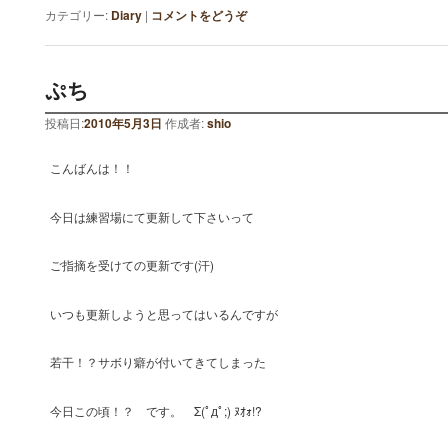
カテゴリー:
Diary
|
コメントをどうぞ
ぷち
投稿日:
2010年5月3日
作成者:
shio
こんばんは！！
今日は練習場にて更新して下さいって
ご指摘を受けての更新です(汗)
いつも更新しようと思ってはいるんですが
若干！？サボり癖が付いてきてしまった
今日この頃！？ です。 Σ(ﾟдﾟ;) ﾇｵｫ!?