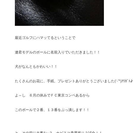
最近ゴルフにハマッてるということで
遼君モデルのボールに名前入りでいただきました！！
犬がなんともかわいい！！
たくさんのお花に、手紙、プレゼントありがとうございました(‘-’*)ｱﾘｶﾞﾄ♪
よ～し ６月の休みでＦＣ東京コンペあるから
このボールで２番、１３番をぶっ潰します！！
と、その前に大事な×２ ナビスコ予選残り２試合！！