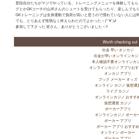
普段自分たちがマジでやっている、トレーニングメニューを体験してもら
グとかGKコーチの山岸さんのシュートを受けてもらったり、楽しんでも
GKトレーニングは全身運動で負荷が高いと思うので慣れていない人には明日
でも、とりあえず怪我なく終えられたのでよかった～(*´∀`)♪
参加して下さった 皆さん、ありがとうございました～!!
Worth checking out
出金 早い オンカジ
出金が早いオンラインカジ
本人確認不要オンラインカ
オンラインカジノ アプリお
オンカジ アプリ
ブック メーカー オッズ
オンライン カジノ 仮想通
ライブ カジノ
オンラインカジノ おすす
仮想通貨 カジノ
ポーカーアプリ
オンラインカジノ ポーカ
ポーカー アプリ
ポーカー アプリ おすす
オンライン ポーカー
ポーカー アプリ