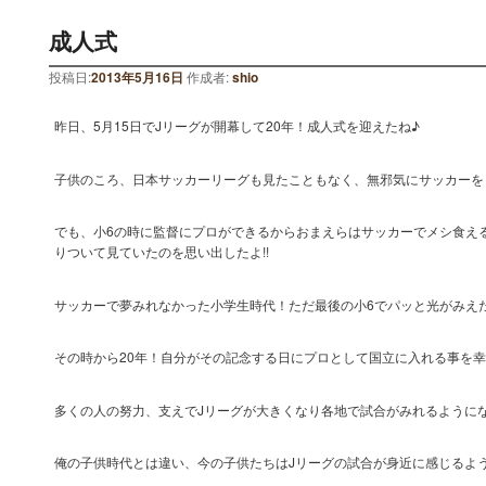
成人式
投稿日:
2013年5月16日
作成者:
shio
昨日、5月15日でJリーグが開幕して20年！成人式を迎えたね♪
子供のころ、日本サッカーリーグも見たこともなく、無邪気にサッカーを
でも、小6の時に監督にプロができるからおまえらはサッカーでメシ食え
りついて見ていたのを思い出したよ!!
サッカーで夢みれなかった小学生時代！ただ最後の小6でパッと光がみえ
その時から20年！自分がその記念する日にプロとして国立に入れる事を
多くの人の努力、支えでJリーグが大きくなり各地で試合がみれるように
俺の子供時代とは違い、今の子供たちはJリーグの試合が身近に感じるよう