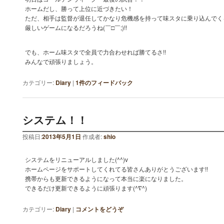
ホームだし、勝って上位に近づきたい！
ただ、相手は監督が退任してかなり危機感を持って味スタに乗り込んでく
厳しいゲームになるだろうね(￣□￣;)!!
でも、ホーム味スタで全員で力合わせれば勝てるさ!!
みんなで頑張りましょう。
カテゴリー:
Diary
|
1
件のフィードバック
システム！！
投稿日:
2013年5月1日
作成者:
shio
システムをリニューアルしました(^^)v
ホームページをサポートしてくれてる皆さんありがとうございます!!
携帯からも更新できるようになって本当に楽になりました。
できるだけ更新できるように頑張ります(^∇^)
カテゴリー:
Diary
|
コメントをどうぞ