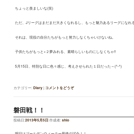
ちょっと羨ましいな(笑)
ただ、Jリーグはまだまだ大きくなれるし、もっと魅力あるリーグになれ
それは、現役の自分たちがもっと努力しなくちゃいけないね。
子供たちがもっと×２夢みれる、素晴らしいものにしなくちゃ!!
5月15日、特別な日に色々感じ、考えさせられた１日だった～(^-^)
カテゴリー:
Diary
|
コメントをどうぞ
磐田戦！！
投稿日:
2013年5月5日
作成者:
shio
明日はゴールデンウィークー最後の試合！！