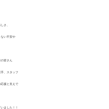
悔しさ、
きない不安や
者の皆さん
選手、スタッフ
の応援と支えで
ざいました！！