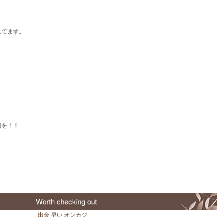
れてます。
利を！！
Worth checking out
出金 早い オンカジ