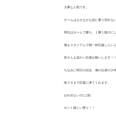
大事な１戦です。
チームはなかなかな波に乗り切れな
明日はホームで勝ち、１勝１敗のに
俺もスタジアムで精一杯応援したい
皆さんも温かい応援お願いします！
ちなみに明日の試合、俺の出身の少
味スタまで応援に来てくれます。
おれ出ないのに(涙)
ホント嬉しい限り！！