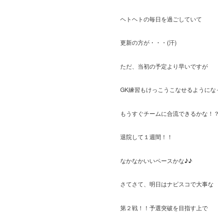
ヘトヘトの毎日を過ごしていて
更新の方が・・・(汗)
ただ、当初の予定より早いですが
GK練習もけっこうこなせるようにな
もうすぐチームに合流できるかな！
退院して１週間！！
なかなかいいペースかな♪♪
さてさて、明日はナビスコで大事な
第２戦！！予選突破を目指す上で