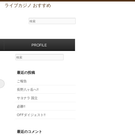
ライブカジノ おすすめ
検索
検索
最近の投稿
ご報告
長野八ヶ岳へ!!
サヨナラ 国立
必勝!!
OFFダイジェスト!!
最近のコメント