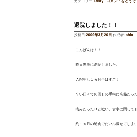
カテゴリー:
Diary
|
コメントをどうぞ
退院しました！！
投稿日:
2009年3月20日
作成者:
shio
こんばんは！！
昨日無事に退院しました。
入院生活１ヵ月半はすごく
辛い日々で何回もの手術に高熱だっ
痛みだったりと戦い、食事に関して
約１ヵ月の絶食でだいぶ痩せてしまい