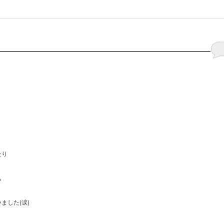
たり
も
ました(涙)