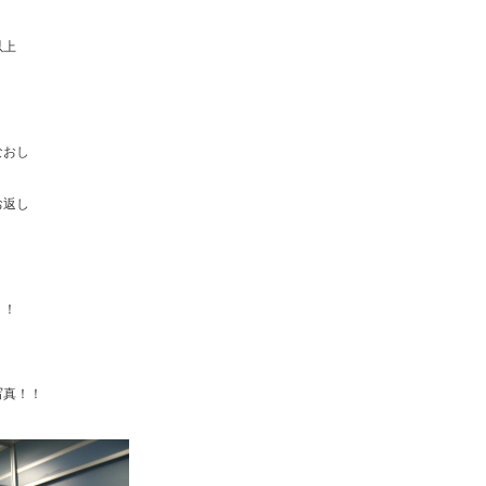
以上
。
なおし
お返し
。
！！
写真！！