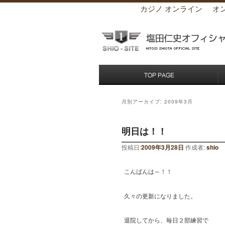
カジノ オンライン
オ
月別アーカイブ:
2009年3月
明日は！！
投稿日:
2009年3月28日
作成者:
shio
こんばんは～！！
久々の更新になりました。
退院してから、毎日２部練習で