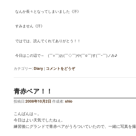
なんか長々となってしまいました《汗》
すみません《汗》
ではでは、読んでくれてありがとう！！
今日はこの辺で～ (￣○￣)お(￣◇￣)や(￣o￣)す(￣ｰ￣)ノみ♪
カテゴリー:
Diary
|
コメントをどうぞ
青赤ベア！！
投稿日:
2008年10月2日
作成者:
shio
こんばんは～。
今日はよい天気でしたねぇ。
練習後にグランドで青赤ベアがうろついていたので、一緒に写真を