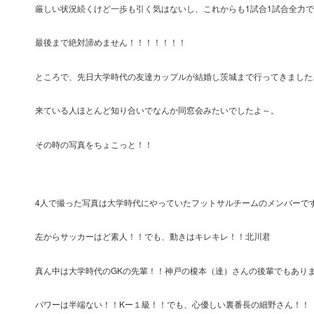
厳しい状況続くけど一歩も引く気はないし、これからも1試合1試合全力
最後まで絶対諦めません！！！！！！！
ところで、先日大学時代の友達カップルが結婚し茨城まで行ってきました
来ている人ほとんど知り合いでなんか同窓会みたいでしたよ～。
その時の写真をちょこっと！！
4人で撮った写真は大学時代にやっていたフットサルチームのメンバーで
左からサッカーはど素人！！でも、動きはキレキレ！！北川君
真ん中は大学時代のGKの先輩！！神戸の榎本（達）さんの後輩でもあり
パワーは半端ない！！Kー１級！！でも、心優しい裏番長の細野さん！！