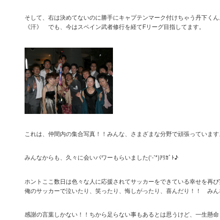
そして、右は決めてないのに勝手にキャプテンマーク付けちゃう丹下くん
《汗》 でも、今はスペイン武者修行を経てFリーグ目指してます。
これは、仲間内の集合写真！！みんな、さまざまな分野で頑張っています
みんなからも、久々に会いパワーもらいました(‘-’*)ｱﾘｶﾞﾄ♪
ホントここ数日は色々な人に応援されてサッカーをできている幸せを再び
俺のサッカーで泣いたり、笑ったり、悔しがったり、喜んだり！！ みん
感謝の言葉しかない！！ちから足らない事もあるとは思うけど、一生懸命