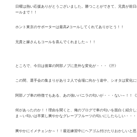
日曜は熱い応援ありがとうございました。勝つことができて、兄貴が前日
ールまで！！
ホント東京のサポーターは最高♪コールしてくれてありがとう！！
兄貴と嫁さんもコールを喜んでくれました～！！
ところで、今日は後輩の阿部ノブに意外な変化が・・・《汗》
この間、選手会の集まりがあり２人で会場に向かう途中、シオタは変化に
阿部ノブ車の特徴でもある、あの強いバニラの匂いが・・・ない～！！《
何があったのか！！理由を聞くと、俺のブログで車の匂いを面白く紹介し
ま～い匂いは卒業し爽やかなグレープフルーツの匂いにしたらしい・・・
爽やかにイメチェンか～！！最近練習中にヘアゴム付けたりおかしいと思