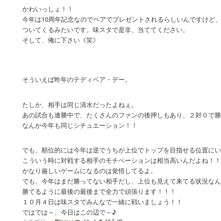
かわいっしょ！！
今年は10周年記念なのでペアでプレゼントされるらしいんですけど
ついてくる
みたいです。味スタで是非、当ててください。
そして、俺に下さい《笑》
そういえば昨年のテディベア・デー。
たしか、相手は同じ清水だったよねぇ。
あの試合も連勝中で、たくさんのファンの後押しもあり、２対０で勝
なんか今年も同じシチュエーション！！
でも、順位的には今年は逆でうちが上位でトップを目指せる位置に
こういう時に対戦する相手のモチベーションは相当高いんだよね！！
かなり厳しいゲームになるのは覚悟してるよ。
でも、今年はまだ勝ってない相手だし、上位も見えて来てる状況なん
勝てるように最後の最後まで全力で頑張ります！！！
１０月４日は味スタでみんなで一緒に戦いましょう！！
ではでは～、今日はこの辺で～♪