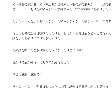
松下電器の創設者、松下幸之助が当時原因不明の膝の痛みか・・・腰の痛
ど・・・） ありその痛みが治らず神頼みで、雷門の神社にお参りしたら
そしたら、何をしても治らなかった痛みがなくなった事から、松下幸之助
ちょっと俺の記憶は曖昧だったけど、とにかく兄貴は肩を怪我してちゃん
話をしてお参りに連れてきてくれた。
その話を聞いたときは涙でそうになったけどね《笑》
おかげで肩が外れずに丸３年が経ちました。
本当に感謝、感謝です。
そんなこんなで、明日は楽しみだし土曜の試合は兄貴達の為にも頑張って