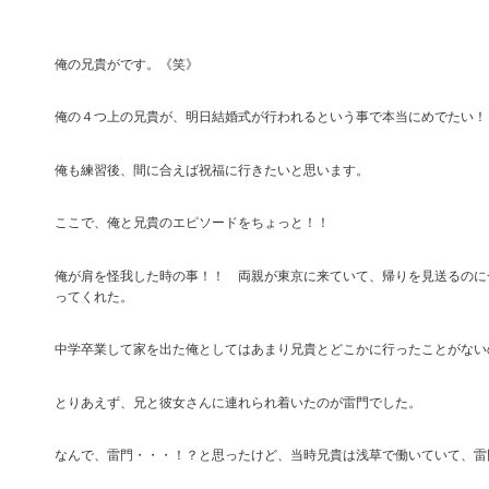
俺の兄貴がです。《笑》
俺の４つ上の兄貴が、明日結婚式が行われるという事で本当にめでたい！
俺も練習後、間に合えば祝福に行きたいと思います。
ここで、俺と兄貴のエピソードをちょっと！！
俺が肩を怪我した時の事！！ 両親が東京に来ていて、帰りを見送るのに
ってくれた。
中学卒業して家を出た俺としてはあまり兄貴とどこかに行ったことがない
とりあえず、兄と彼女さんに連れられ着いたのが雷門でした。
なんで、雷門・・・！？と思ったけど、当時兄貴は浅草で働いていて、雷