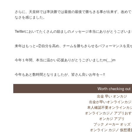
さらに、天皇杯では準決勝では最後の最後で勝ちきる事が出来ず、改めて
なさを感じました。
Twitterにおいてたくさんの励ましのメッセージ本当にありがとうござい
来年はもっと×②自分を高め、チームを勝ちきらせるパフォーマンスを見
今年１年間、本当に温かい応援ありがとうございましたm(__)m
今年もあと数時間となりましたが、皆さん良いお年を～!!
Worth checking out
出金 早い オンカジ
出金が早いオンラインカジ
本人確認不要オンラインカ
オンラインカジノ アプリお
オンカジ アプリ
ブック メーカー オッズ
オンライン カジノ 仮想通