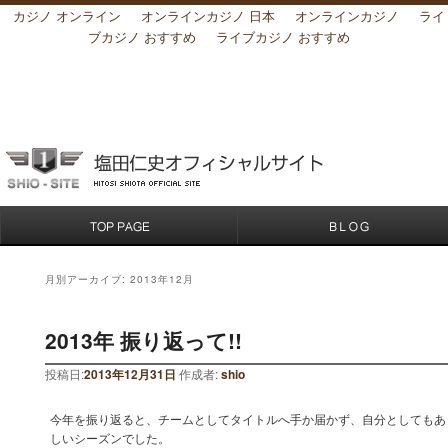
カジノ オンライン
オンラインカジノ 日本
オンラインカジノ
ライ
ブカジノ おすすめ
ライブカジノ おすすめ
月別アーカイブ:
2013年12月
2013年 振り返って!!
投稿日:
2013年12月31日
作成者:
shio
今年を振り返ると、チームとしてタイトルへ手か届かず、自分としてもあ
しいシーズンでした。