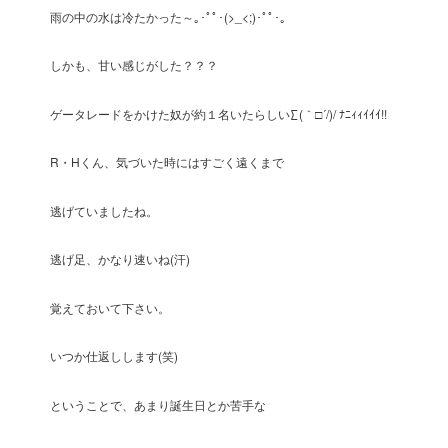
雨の中の水は冷たかった～｡･ﾟﾟ･(>_<;)･ﾟﾟ･｡
しかも、甘い感じがした？？？
ゲータレードをかけた奴が約１名いたらしい∑(｀□´/)/ ﾅﾆｨｨｲｲｲ!!
R・Hくん、気づいた時にはすごく遠くまで
逃げていましたね。
逃げ足、かなり速いね(汗)
覚えておいて下さい。
いつか仕返しします(笑)
ということで、あまり誕生日とか苦手な