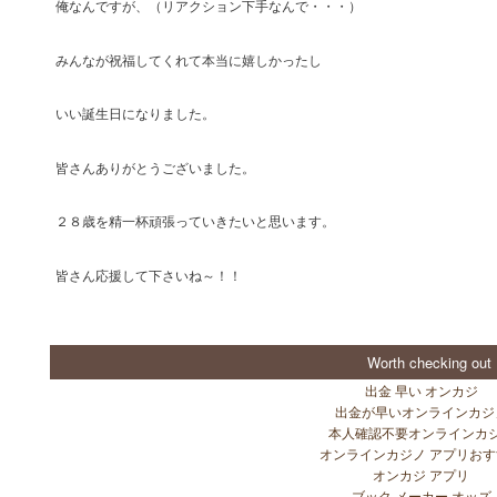
俺なんですが、（リアクション下手なんで・・・）
みんなが祝福してくれて本当に嬉しかったし
いい誕生日になりました。
皆さんありがとうございました。
２８歳を精一杯頑張っていきたいと思います。
皆さん応援して下さいね～！！
Worth checking out
出金 早い オンカジ
出金が早いオンラインカジ
本人確認不要オンラインカ
オンラインカジノ アプリお
オンカジ アプリ
ブック メーカー オッズ