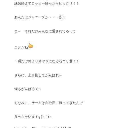
練習終えてロッカー帰ったらビックリ！！
あんたはジャニーズか・・・(汗)
ま～ それだけみんなに愛されてるって
ことだね
一瞬だけ俺よりオヤジになる石コリ君！！
さらに、上目指してがんばれ～
俺もがんばるで～
ちなみに、ケーキは自分用に買ってきたんで
食べちゃいます┐(´-｀)┌