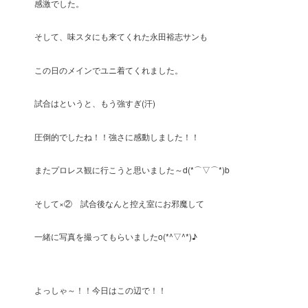
感激でした。
そして、味スタにも来てくれた永田裕志サンも
この日のメインでユニ着てくれました。
試合はというと、もう強すぎ(汗)
圧倒的でしたね！！強さに感動しました！！
またプロレス観に行こうと思いました～d(*⌒▽⌒*)b
そして×② 試合後なんと控え室にお邪魔して
一緒に写真を撮ってもらいましたo(*^▽^*)♪
よっしゃ～！！今日はこの辺で！！