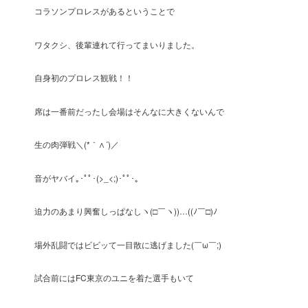
コラソンプロレスがあるということで
ワタクシ、後輩連れて行ってまいりました。
自身初のプロレス観戦！！
席は一番前だったし会場はそんなに大きくないんで
生の肉弾戦＼(*｀∧´)／
音がヤバイ｡･ﾟﾟ･(>_<;)･ﾟﾟ･｡
迫力のあまり興奮しっぱなしヽ(□￣ヽ))…((ﾉ￣□)ﾉ
場外乱闘ではビビッて一目散に逃げました(￣ω￣;)
試合前にはFC東京のユニを着た選手もいて