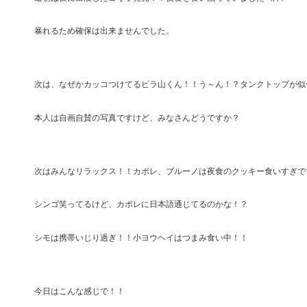
暴れるため確保は出来ませんでした。
次は、なぜかカッコつけてるピラ山くん！！う～ん！？
タンクトップが似
本人は自画自賛の写真ですけど、みなさんどうですか？
次はみんなリラックス！！カポレ、ブルーノは夜食のクッキー食いすぎで
シンゴ笑ってるけど、カポレに日本語通じてるのかな！？
シモは携帯いじり過ぎ！！小ヨウヘイはつまみ食い中！！
今日はこんな感じで！！