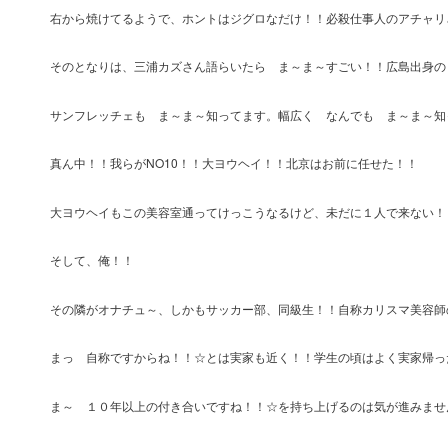
右から焼けてるようで、ホントはジグロなだけ！！必殺仕事人のアチャリ
そのとなりは、三浦カズさん語らいたら ま～ま～すごい！！広島出身の
サンフレッチェも ま～ま～知ってます。幅広く なんでも ま～ま～知
真ん中！！我らがNO10！！大ヨウヘイ！！北京はお前に任せた！！
大ヨウヘイもこの美容室通ってけっこうなるけど、未だに１人で来ない！
そして、俺！！
その隣がオナチュ～、しかもサッカー部、同級生！！自称カリスマ美容師
まっ 自称ですからね！！☆とは実家も近く！！学生の頃はよく実家帰っ
ま～ １０年以上の付き合いですね！！☆を持ち上げるのは気が進みませ