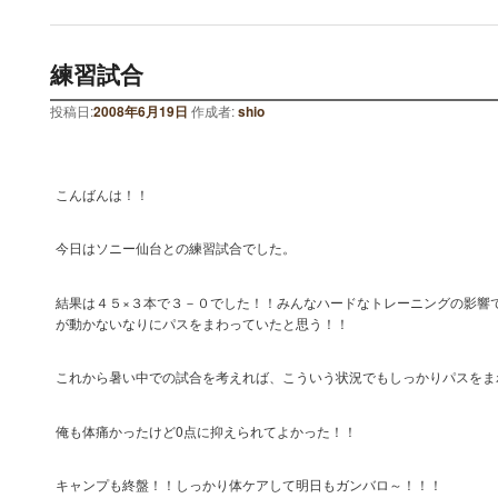
練習試合
投稿日:
2008年6月19日
作成者:
shio
こんばんは！！
今日はソニー仙台との練習試合でした。
結果は４５×３本で３－０でした！！みんなハードなトレーニングの影響
が動かないなりにパスをまわっていたと思う！！
これから暑い中での試合を考えれば、こういう状況でもしっかりパスをま
俺も体痛かったけど0点に抑えられてよかった！！
キャンプも終盤！！しっかり体ケアして明日もガンバロ～！！！