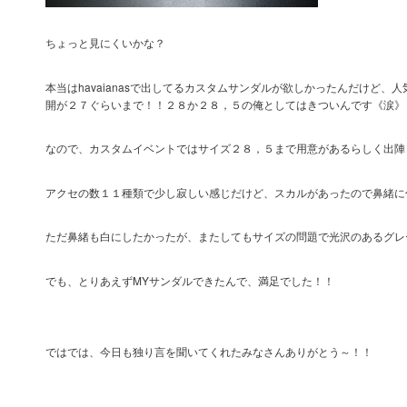
ちょっと見にくいかな？
本当はhavaianasで出してるカスタムサンダルが欲しかったんだけど
開が２７ぐらいまで！！２８か２８，５の俺としてはきついんです《涙》
なので、カスタムイベントではサイズ２８，５まで用意があるらしく出陣
アクセの数１１種類で少し寂しい感じだけど、スカルがあったので鼻緒に
ただ鼻緒も白にしたかったが、またしてもサイズの問題で光沢のあるグレ
でも、とりあえずMYサンダルできたんで、満足でした！！
ではでは、今日も独り言を聞いてくれたみなさんありがとう～！！