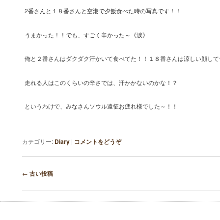
2番さんと１８番さんと空港で夕飯食べた時の写真です！！
うまかった！！でも、すごく辛かった～《涙》
俺と２番さんはダクダク汗かいて食べてた！！１８番さんは涼しい顔して
走れる人はこのくらいの辛さでは、汗かかないのかな！？
というわけで、みなさんソウル遠征お疲れ様でした～！！
カテゴリー:
Diary
|
コメントをどうぞ
投稿ナビゲーション
←
古い投稿