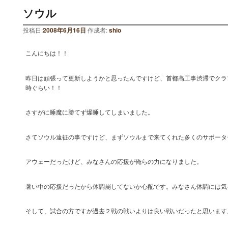
ソウル
投稿日:
2008年6月16日
作成者:
shio
こんにちは！！
昨日は頑張って更新しようかと思ったんですけど、首都高工事渋滞でクラ
時ぐらい！！
さすがに睡魔に勝てず爆睡してしまいました。
さてソウル遠征の事ですけど、まずソウルまで来てくれた多くのサポータ
アウェーだったけど、みなさんの応援が俺らの力になりました。
暑い中の応援だったから体調崩してないか心配です。みなさん体調には気
そして、試合の方ですが過去２戦の戦いよりは良い戦いだったと思います