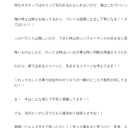
何をネガティブばかりって言われるかもしれないけど、俺はこれでいいっ
俺の考えは怖さを知ってるから、プレーも慎重になるし丁寧になる！！そ
てばいい！！
このバランスは難しいけど、できた時は良いパフォーマンスが出せると思
怖いものなしだと、のってる時はいいが大事な時に判断を間違えそうだか
だから、家で止めるイメージと、失点するイメージを考えてます！！
これってホント大事で試合中のギリギリの一瞬のところで相手が何してき
だ！！
ま～ 今はこんな感じで不安と葛藤してます！！
でも、当日ピッチに立てたなら腹決めて頑張りますね！！
再開したら１２月まで待ったなし！！色々な事あると思うけど、監督、ス