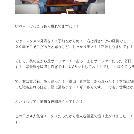
いや～ けっこう良く撮れてますね！！
では、スタメン発表を！！手前左から俺！！右は行きつけの店員でモコミ
２０歳そこそこだったと思うけど、しっかりモノ！！料理もうまいです
そして、奥の左から丘サーファー！！あっ まじサーファーだった《汗》
す！！紫外線を吸収し過ぎです。UVカットしてね！！でも、クロくても
で、右は貴乃花、あっ違った！！森山 直太郎、あっ違った！！本当はMR
った鞄も忘れるほど、酒に落ちます！！ギーさんです。 でも、仕事はか
というわけで、愉快な仲間達４人でした！！
この日は４人集合！！久々だったから色んな話題で盛り上がりました！！
す。