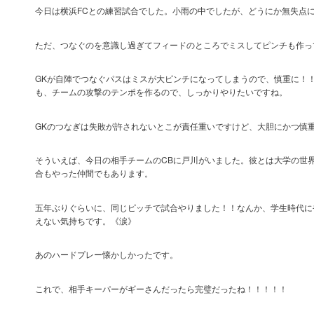
今日は横浜FCとの練習試合でした。小雨の中でしたが、どうにか無失点
ただ、つなぐのを意識し過ぎてフィードのところでミスしてピンチも作っ
GKが自陣でつなぐパスはミスが大ピンチになってしまうので、慎重に！
も、チームの攻撃のテンポを作るので、しっかりやりたいですね。
GKのつなぎは失敗が許されないとこが責任重いですけど、大胆にかつ慎
そういえば、今日の相手チームのCBに戸川がいました。彼とは大学の世
合もやった仲間でもあります。
五年ぶりぐらいに、同じピッチで試合やりました！！なんか、学生時代に
えない気持ちです。《涙》
あのハードプレー懐かしかったです。
これで、相手キーパーがギーさんだったら完璧だったね！！！！！