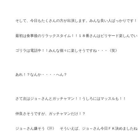
そして、今日もたくさんの方が出演します。みんな良い人ばっかりです！
最初は食事後のリラックスタイム！！１８番さんはビリヤード楽しんでい
ゴリラは電話中！！みんな個々に楽しそうですね・・・《笑》
あれ！？なんか・・・・へん？
さて次はジョ～さんとガッチャマン！！うしろにはマッスルも！！
仲良さそうですが、ガッチャマンだけ！？
ジョ～さん嫌そう《汗》 そういえば、ジョ～さん今日ＦＫ決めましたね