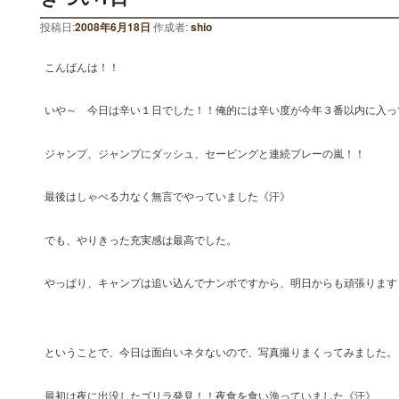
投稿日:
2008年6月18日
作成者:
shio
こんばんは！！
いや～ 今日は辛い１日でした！！俺的には辛い度が今年３番以内に入っ
ジャンプ、ジャンプにダッシュ、セービングと連続プレーの嵐！！
最後はしゃべる力なく無言でやっていました《汗》
でも、やりきった充実感は最高でした。
やっぱり、キャンプは追い込んでナンボですから、明日からも頑張ります
ということで、今日は面白いネタないので、写真撮りまくってみました。
最初は夜に出没したゴリラ発見！！夜食を食い漁っていました《汗》