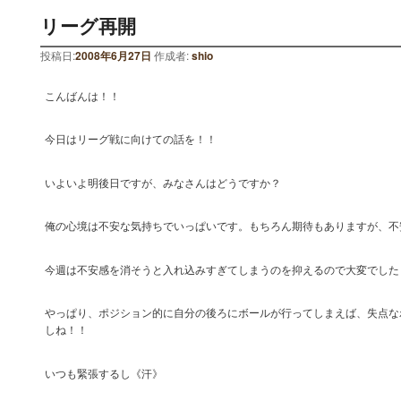
リーグ再開
投稿日:
2008年6月27日
作成者:
shio
こんばんは！！
今日はリーグ戦に向けての話を！！
いよいよ明後日ですが、みなさんはどうですか？
俺の心境は不安な気持ちでいっぱいです。もちろん期待もありますが、不
今週は不安感を消そうと入れ込みすぎてしまうのを抑えるので大変でした
やっぱり、ポジション的に自分の後ろにボールが行ってしまえば、失点な
しね！！
いつも緊張するし《汗》