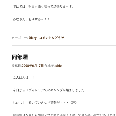
ではでは、明日も張り切って頑張りま～す。
みなさん、おやすみ～！！
カテゴリー:
Diary
|
コメントをどうぞ
同部屋
投稿日:
2008年6月17日
作成者:
shio
こんばんは！！
今日からＪヴィレッジでのキャンプが始まりました！！
しかし！！着いていきなり災難が・・・《汗》
部屋割りを見たら阿部ノブと同じ部屋！！決して仲が悪い訳ではありませ