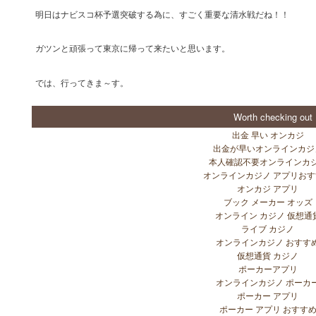
明日はナビスコ杯予選突破する為に、すごく重要な清水戦だね！！
ガツンと頑張って東京に帰って来たいと思います。
では、行ってきま～す。
Worth checking out
出金 早い オンカジ
出金が早いオンラインカジ
本人確認不要オンラインカ
オンラインカジノ アプリお
オンカジ アプリ
ブック メーカー オッズ
オンライン カジノ 仮想通
ライブ カジノ
オンラインカジノ おすす
仮想通貨 カジノ
ポーカーアプリ
オンラインカジノ ポーカ
ポーカー アプリ
ポーカー アプリ おすす