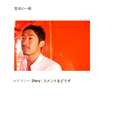
緊張の一瞬
カテゴリー:
Diary
|
コメントをどうぞ