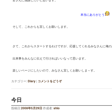
本当にありがとう
そして、これからも宜しくお願いします。
さて、これからスタートするわけですが、応援してくれるみなさんに俺の
出来事をみんなに伝えて行ければいいなって思います。
楽しいページにしたいので、みなさん宜しくお願いしま～す。
カテゴリー:
Diary
|
コメントをどうぞ
今日
投稿日:
2008年5月29日
作成者:
shio