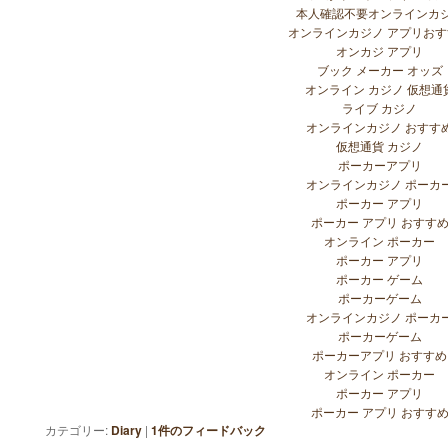
本人確認不要オンラインカ
オンラインカジノ アプリお
オンカジ アプリ
ブック メーカー オッズ
オンライン カジノ 仮想通
ライブ カジノ
オンラインカジノ おすす
仮想通貨 カジノ
ポーカーアプリ
オンラインカジノ ポーカ
ポーカー アプリ
ポーカー アプリ おすす
オンライン ポーカー
ポーカー アプリ
ポーカー ゲーム
ポーカーゲーム
オンラインカジノ ポーカ
ポーカーゲーム
ポーカーアプリ おすすめ
オンライン ポーカー
ポーカー アプリ
ポーカー アプリ おすす
カテゴリー:
Diary
|
1
件のフィードバック