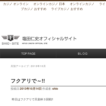
カジノ オンライン
オンラインカジノ 日本
オンラインカジノ
ライ
ブカジノ おすすめ
ライブカジノ おすすめ
月別アーカイブ:
2013年10月
フクアリで～!!
投稿日:
2013年10月14日
作成者:
shio
昨日はフクアリで天皇杯３回戦!!