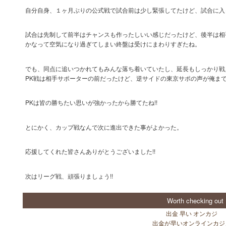
自分自身、１ヶ月ぶりの公式戦で試合前は少し緊張してたけど、試合に入
試合は先制して前半はチャンスも作ったしいい感じだったけど、後半は相
かなって空気になり過ぎてしまい終盤は受けにまわりすぎたね。
でも、同点に追いつかれてもみんな落ち着いていたし、延長もしっかり戦え
PK戦は相手サポーターの前だったけど、逆サイドの東京サポの声が俺まで
PKは皆の勝ちたい思いが強かったから勝てたね!!
とにかく、カップ戦なんで次に進出できた事がよかった。
応援してくれた皆さんありがとうございました!!
次はリーグ戦、頑張りましょう!!
Worth checking out
出金 早い オンカジ
出金が早いオンラインカジ