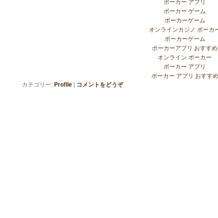
ポーカー アプリ
ポーカー ゲーム
ポーカーゲーム
オンラインカジノ ポーカ
ポーカーゲーム
ポーカーアプリ おすすめ
オンライン ポーカー
ポーカー アプリ
ポーカー アプリ おすす
カテゴリー:
Profile
|
コメントをどうぞ