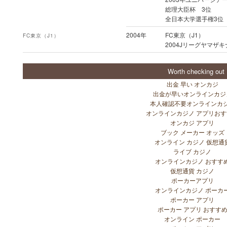
総理大臣杯 3位
全日本大学選手権3位
2004年
FC東京（J1）
FC東京（J1）
2004Jリーグヤマザ
Worth checking out
出金 早い オンカジ
出金が早いオンラインカジ
本人確認不要オンラインカ
オンラインカジノ アプリお
オンカジ アプリ
ブック メーカー オッズ
オンライン カジノ 仮想通
ライブ カジノ
オンラインカジノ おすす
仮想通貨 カジノ
ポーカーアプリ
オンラインカジノ ポーカ
ポーカー アプリ
ポーカー アプリ おすす
オンライン ポーカー