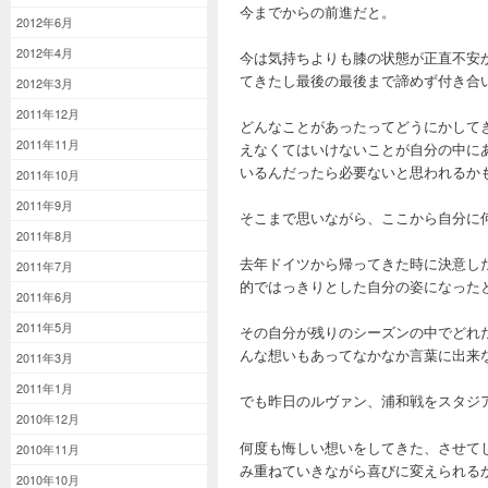
今までからの前進だと。
2012年6月
2012年4月
今は気持ちよりも膝の状態が正直不安
てきたし最後の最後まで諦めず付き合
2012年3月
2011年12月
どんなことがあったってどうにかして
2011年11月
えなくてはいけないことが自分の中に
いるんだったら必要ないと思われるか
2011年10月
2011年9月
そこまで思いながら、ここから自分に
2011年8月
去年ドイツから帰ってきた時に決意し
2011年7月
的ではっきりとした自分の姿になった
2011年6月
2011年5月
その自分が残りのシーズンの中でどれ
んな想いもあってなかなか言葉に出来
2011年3月
2011年1月
でも昨日のルヴァン、浦和戦をスタジ
2010年12月
何度も悔しい想いをしてきた、させて
2010年11月
み重ねていきながら喜びに変えられる
2010年10月