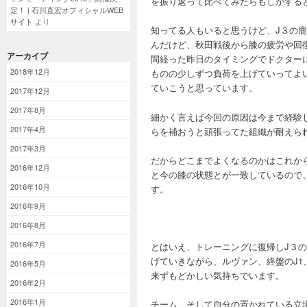
を振り返って比べてみたらもしかする
定！ | 石川直宏オフィシャルWEB
サイト
より
知ってる人もいると思うけど、J３の
んだけど、秋田戦後から膝の疲労や回
アーカイブ
間経った昨日のタイミングでドクター
2018年12月
ものの少しずつ負荷を上げていってよ
ていこうと思っています。
2017年12月
2017年8月
細かく言えば今回の原因は今まで経験
2017年4月
らを補おうと頑張ってた組織が耐えら
2017年3月
だからどこまでよくなるのかはこれか
2016年12月
と今の膝の状態とが一致しているので
2016年10月
す。
2016年9月
2016年8月
2016年7月
とはいえ、トレーニングに復帰しJ３
げていきながら、ルヴァン、終盤のJ
2016年5月
来ずもどかしい気持ちでいます。
2016年2月
2016年1月
チーム、そして自分の置かれている立