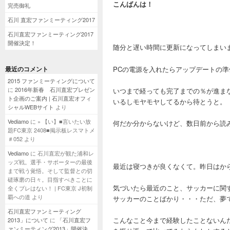
こんばんは！
完売御礼
石川 直宏ファンミーティング2017
石川直宏ファンミーティング2017
開催決定！
随分と遅い時間に更新になってしまい
PCの電源を入れたらアップデートの
最近のコメント
2015 ファンミーティングについて
に
2016年新春 石川直宏プレゼン
いつまで経っても完了までの％が進ま
ト企画のご案内 | 石川直宏オフィ
いるしモヤモヤしてるから待とうと。
シャルWEBサイト
より
Vediamo
に
» 【い】■言いたい放
何だか分からないけど、数日前から読
題FC東京 2408■掲示板レスマトメ
＃052
より
Vediamo
に
石川直宏が観た浦和レ
ッズ戦。選手・サポーターの最後
最近は寝つきが良くなくて。昨日はか
まで戦う覚悟。そして監督との切
磋琢磨の日々。目指すべきことに
気づいたら最近のこと、サッカーに関
全くブレはない！ | FC東京 J初制
覇への道
より
サッカーのことばかり・・・ただ、夢
石川直宏ファンミーティング
こんなこと今まで経験したことないん
2013」について
に
「石川直宏フ
ァンミーティング2013」開催決