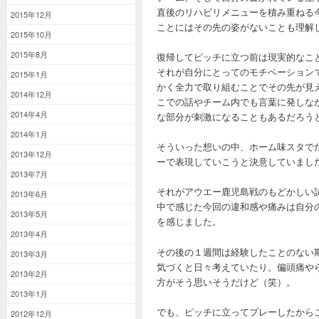
直後のリハビリメニューを積み重ねる
2015年12月
ことにはその先の姿がないことも理解
2015年10月
2015年8月
復帰してピッチに立つ前は現実的なこ
それが自分にとってのモチベーション
2015年1月
かく全力で取り組むことでその先が見
2014年12月
こでの話やチーム内でも言葉に発しな
2014年4月
な部分が刺激になることもあるだろう
2014年1月
そういった想いの中、ホーム味スタで
2013年12月
ーで表現していこうと決意していまし
2013年7月
それがアウエー鹿児島戦のもどかしい
2013年6月
中で感じた今回の違和感や痛みは自分
2013年5月
を感じました。
2013年4月
その後の１週間は経験したことのない
2013年3月
気づくと日々考えていたり。偏頭痛や
2013年2月
方がそう思いそうだけど（笑）。
2013年1月
でも、ピッチに立ってプレーしたから
2012年12月