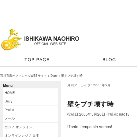
石川直宏オフィシャルWEBサイト
>
Diary
> 壁をブチ壊す時
Menu
月別アーカイブ:
2005年5月
HOME
Diary
壁をブチ壊す時
Profile
投稿日:
2005年5月26日
作成者:
nao18
メール
!Tanto tiempo sin vernos!
カジノ オンライン
オンラインカジノ 日本