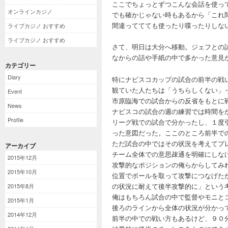
ここでちょっとずつこんな会話を使っ
オンラインカジノ
でも確かじゃない時もあるから「これ
間違っててても使ったり喋ったりしな
ライブカジノ おすすめ
ライブカジノ おすすめ
さて、明日は大分へ移動。ジェフとの
なからの話や手紙の中で多かった意見
カテゴリー
Diary
特にナビスコカップの試合の前半の戦
観ていた人たちは「うちらしくない」
Event
市原臨海での試合からの反省をもとに
News
ナビスコの試合の週の練習では時間を
Profile
リーグ戦での試合で分かったし、１度
った意図だった。ここのところ前半で
ただ試合の中ではその状況を考えてプ
アーカイブ
チーム全体での意思疎通を明確にしな
2015年12月
攻撃的なポジションの俺らからしてみ
2015年10月
位置でボールを取って攻撃につなげた
の状況に耐えて後半攻撃的に」という
2015年8月
俺はもちろん試合の中で監督やモニと
2015年1月
後ろのラインから全体の状況が分かっ
2014年12月
前半の中での戦い方もあるけど、９０