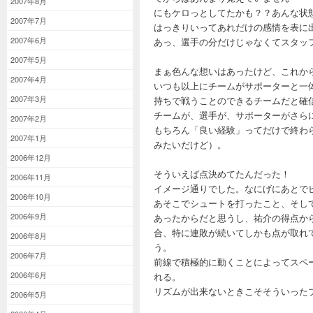
2007年8月
にもケロっとしてたかも？？あんな状
2007年7月
はっきりいってあれだけの感情を表に
2007年6月
あっ、選手の分だけじゃなくてスタッ
2007年5月
まぁ色んな想いはあったけど、これか
2007年4月
いつも以上にチームがサポーターと一
2007年3月
持ちで戦うことのできるチームだと確
チームが、選手が、サポーターがさら
2007年2月
もちろん「良い経験」ってだけで終わ
2007年1月
みたいだけど）。
2006年12月
そういえば点決めてたんだった！
2006年11月
イメージ通りでした。なにげにあとで
2006年10月
あそこでシュートを打ったこと、そし
2006年9月
あったからだと思うし、祐介の得点か
合、特に連敗が続いてしかも点が取れ
2006年8月
う。
2006年7月
前線で積極的に動くことによってスペ
2006年6月
れる。
リズムが出来ないときこそそういった
2006年5月