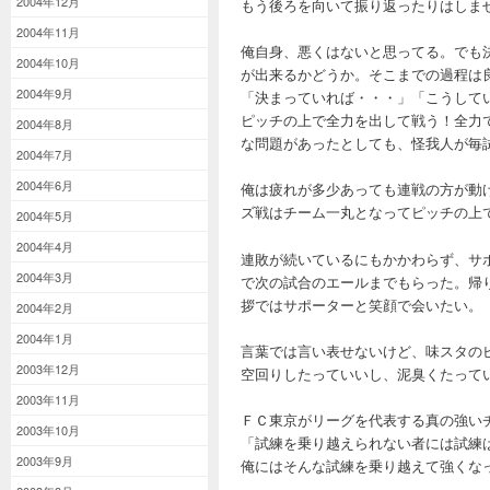
2004年12月
もう後ろを向いて振り返ったりはしま
2004年11月
俺自身、悪くはないと思ってる。でも
2004年10月
が出来るかどうか。そこまでの過程は
2004年9月
「決まっていれば・・・」「こうして
ピッチの上で全力を出して戦う！全力
2004年8月
な問題があったとしても、怪我人が毎
2004年7月
2004年6月
俺は疲れが多少あっても連戦の方が動
ズ戦はチーム一丸となってピッチの上
2004年5月
2004年4月
連敗が続いているにもかかわらず、サ
2004年3月
で次の試合のエールまでもらった。帰
拶ではサポーターと笑顔で会いたい。
2004年2月
2004年1月
言葉では言い表せないけど、味スタの
2003年12月
空回りしたっていいし、泥臭くたって
2003年11月
ＦＣ東京がリーグを代表する真の強い
2003年10月
「試練を乗り越えられない者には試練
2003年9月
俺にはそんな試練を乗り越えて強くな