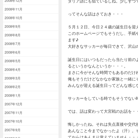
2008年12月
タリア語にも似ているしね。少しずつ
2008年11月
ってそんな話はさておき・・・
2008年10月
2008年9月
５月１２日、今日２４歳の誕生日を迎
このホームページでもそうだし、手紙
2008年8月
ます♪
2008年7月
大好きなサッカーが毎日できて、沢山
2008年6月
誕生日にはいつもだったら当たり前の
2008年5月
るというかなんというか・・・。
2008年4月
まさに今がそんな時間でもあるのだけ
2008年3月
俺もそうだけどなかなか家族と一緒に
みんなが迎える誕生日ってどんな感じ
2008年2月
2008年1月
サッカーをしている時でもそうでない
2007年12月
では、話は変わって大宮戦のお話を・
2007年11月
2007年10月
悔しかったね。それは失点直後や交代
2007年9月
あんなこと今までなかったよ（汗）。
てからはあんまり覚えていません・・