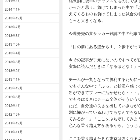
結果的に後半のチャンスをものにでき
2014年4月
かったと思う。負けてしまった中で「
2014年1月
えてくるものも負けてしまった試合の
2013年12月
もっと大きくなる。
2013年7月
今週発売の某サッカー雑誌の中の記事
2013年6月
2013年5月
「目の前にある壁から１、２歩下がっ
2013年4月
今その記事が手元にないのですべてが
2013年3月
実際に読んだときに「なるほどな！」
2013年2月
チームが一丸となって勝利するために
2013年1月
でもそんな中で「ふっ」と状況を感じ
2012年12月
断ができてプレーに活かせたら・・・
2012年6月
でも今はまさにチーム全体がそういう
ただ、自分達の良さを出していきなが
2012年4月
別に怖がっているわけでもなんでもな
2012年3月
てみるか！」「ここをぶち壊してみよ
2011年12月
色んな乗り越え方があるから。もうち
2011年11月
ここを乗り越えたＦＣ東京は強くなる