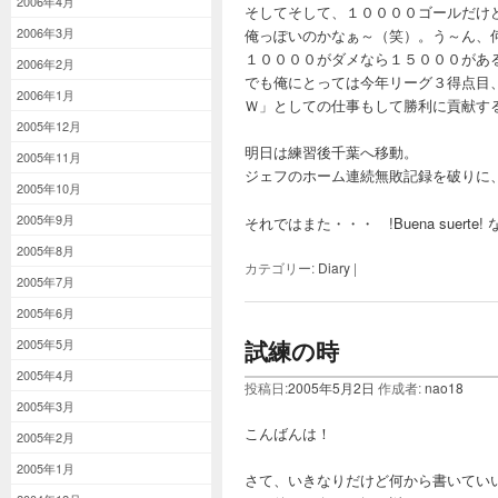
2006年4月
そしてそして、１００００ゴールだけ
2006年3月
俺っぽいのかなぁ～（笑）。う～ん、
１００００がダメなら１５０００があ
2006年2月
でも俺にとっては今年リーグ３得点目
2006年1月
Ｗ」としての仕事もして勝利に貢献す
2005年12月
明日は練習後千葉へ移動。
2005年11月
ジェフのホーム連続無敗記録を破りに
2005年10月
2005年9月
それではまた・・・ !Buena suerte!
2005年8月
カテゴリー:
Diary
|
2005年7月
2005年6月
試練の時
2005年5月
2005年4月
投稿日:
2005年5月2日
作成者:
nao18
2005年3月
こんばんは！
2005年2月
2005年1月
さて、いきなりだけど何から書いてい