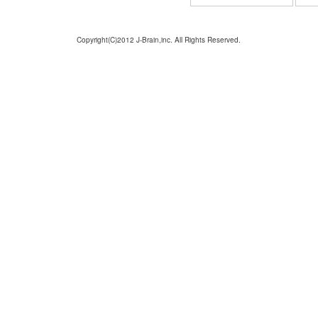
Copyright(C)2012 J-Brain,inc. All Rights Reserved.