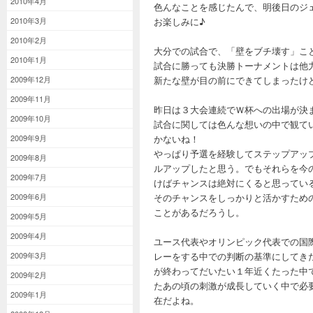
2010年4月
色んなことを感じたんで、明後日のジ
2010年3月
お楽しみに♪
2010年2月
大分での試合で、「壁をブチ壊す」こ
2010年1月
試合に勝っても決勝トーナメントは他
2009年12月
新たな壁が目の前にできてしまったけ
2009年11月
昨日は３大会連続でＷ杯への出場が決
2009年10月
試合に関しては色んな想いの中で観て
2009年9月
かないね！
やっぱり予選を経験してステップアッ
2009年8月
ルアップしたと思う。でもそれらを今
2009年7月
けばチャンスは絶対にくると思ってい
2009年6月
そのチャンスをしっかりと活かすため
ことがあるだろうし。
2009年5月
2009年4月
ユース代表やオリンピック代表での国
2009年3月
レーをする中での判断の基準にしてき
が終わってだいたい１年近くたった中
2009年2月
たあの頃の刺激が成長していく中で必
2009年1月
在だよね。