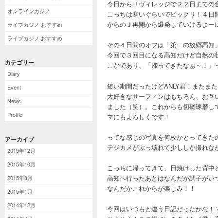
今日からＪヴィレッジで２２日までの
オンラインカジノ
こっちは寒いぐらいでビックリ！４日
からのＪ再開から爆発していけるよー
ライブカジノ おすすめ
ライブカジノ おすすめ
その４日間のオフは「第二の故郷高知
今回で３回目になる高知だけど自然の
カテゴリー
こかであり、「帰ってきたなぁ～！」
Diary
短い期間だったけどANLY君！またま
Event
大好きなサーフィンはもちろん、お互
News
ました（笑）。これからも切磋琢磨してお互
Profile
マにもよろしくです！
ってな感じの写真を何枚かとってきた
アーカイブ
デジカメがぶっ壊れて少ししか撮れな
2015年12月
2015年10月
こっちに帰ってきて、日焼けした背中
高知へ行ったあとはなんだか調子がい
2015年8月
なんだかこれからが楽しみ！！
2015年1月
2014年12月
今回はいつもと違う日記だったかな！