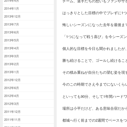
チーム、選手たちの想いもファンやサ
2014年4月
2014年1月
はっきりとした目標の中でブレずに1
2013年12月
悔しいシーズンになった去年を最後ま
2013年7月
2013年6月
「1つになって戦う喜び」を今シーズ
2013年5月
2013年4月
個人的な目標を今日も聞かれましたが
2013年3月
勝ち続けることで、ゴールし続けるこ
2013年2月
2013年1月
その積み重ねが自分たちの望む姿を現
2012年12月
今のこの時期でさえ今までにないくら
2012年6月
2012年4月
といっても90分、そして1年間ハード
2012年3月
場所は小平だけど、ある意味合宿だか
2011年12月
2011年11月
都城へ行く前までの2週間でベースを