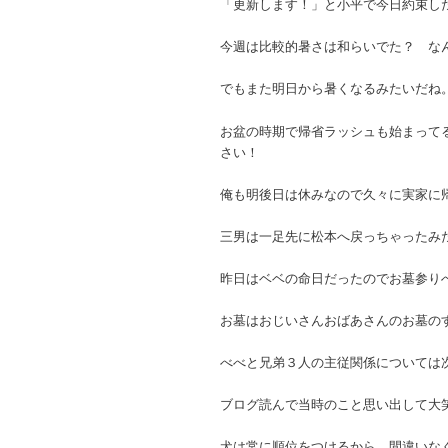
「更新します！」と小平で今日約束し
今週は比較的暑さは和らいでた？ な
でもまた明日から暑くなるみたいだね
お盆の時期で帰省ラッシュも始まって
さい！
俺も明後日は休みなので久々に実家に
三男は一足先に松本へ戻っちゃったみた
昨日はベベの命日だったのでお墓参り
お墓はおじいさんおばあさんのお墓の
べべと兄弟３人の主従関係については
ブログ読んで当時のこと思い出して大
犬は常に順位をつけるから、間違いな