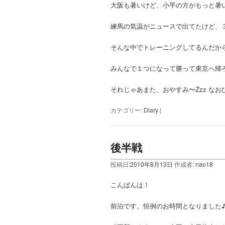
大阪も暑いけど、小平の方がもっと暑
練馬の気温がニュースで出てたけど、
そんな中でトレーニングしてるんだか
みんなで１つになって勝って東京へ帰
それじゃあまた、おやすみ〜Zzz なお
カテゴリー:
Diary
|
後半戦
投稿日:
2010年8月13日
作成者:
nao18
こんばんは！
前泊です。恒例のお時間となりました