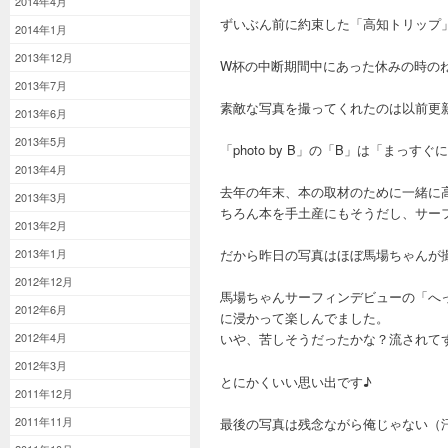
2014年4月
ずいぶん前に約束した「高知トリップ
2014年1月
2013年12月
W杯の中断期間中にあった休みの時の
2013年7月
素敵な写真を撮ってくれたのは以前更
2013年6月
2013年5月
「photo by B」の「B」は「まっ
2013年4月
去年の年末、本の取材のために一緒に
2013年3月
ちろん本を手土産にもそうだし、サー
2013年2月
2013年1月
だから昨日の写真はほぼ馬場ちゃんが
2012年12月
馬場ちゃんサーフィンデビューの「へ
2012年6月
に浸かって楽しんでました。
2012年4月
いや、苦しそうだったかな？流されて
2012年3月
とにかくいい思い出です♪
2011年12月
2011年11月
最後の写真は残念ながら俺じゃない（