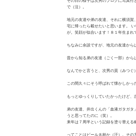
その日の様子は次男のブログに写真付き
で（泣）。
地元の友達や弟の友達、それに横須賀
宅に帰ったら載せたいと思います。 い
が。笑顔が似合います！８１年生まれ
ちなみに余談ですが、地元の友達から
昔から知る弟の友達（ごく一部）から
なんでかと言うと、次男の貢（みつぐ
この間久々にそう呼ばれて懐かしかった
もっとゆっくりしていたかったけど、
弟の友達、井出くんの「血液ガタガタ
うと思ってたのに（笑）。
来年は７周半という記録を塗り替える
ってことはビール８杯か（汗）。その