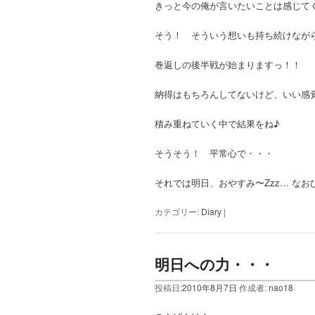
きっと今の俺が言いたいことは感じて
そう！ そういう想いも持ち続けなが
巻返しの後半戦が始まりますっ！！
納得はもちろんしてないけど、いい感
積み重ねていく中で結果をね♪
そうそう！ 平常心で・・・
それでは明日、おやすみ〜Zzz… なお
カテゴリー:
Diary
|
明日への力・・・
投稿日:
2010年8月7日
作成者:
nao18