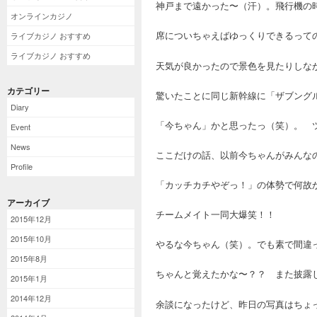
神戸まで遠かった〜（汗）。飛行機の
オンラインカジノ
席についちゃえばゆっくりできるって
ライブカジノ おすすめ
ライブカジノ おすすめ
天気が良かったので景色を見たりしな
カテゴリー
驚いたことに同じ新幹線に「ザブング
Diary
「今ちゃん」かと思ったっ（笑）。 
Event
News
ここだけの話、以前今ちゃんがみんな
Profile
「カッチカチやぞっ！」の体勢で何故
アーカイブ
チームメイト一同大爆笑！！
2015年12月
2015年10月
やるな今ちゃん（笑）。でも素で間違
2015年8月
ちゃんと覚えたかな〜？？ また披露
2015年1月
2014年12月
余談になったけど、昨日の写真はちょ