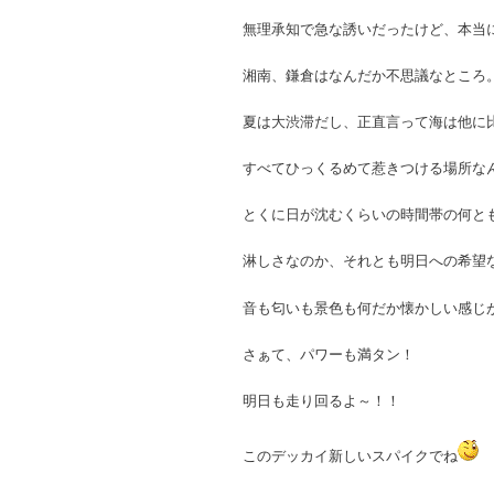
無理承知で急な誘いだったけど、本当
湘南、鎌倉はなんだか不思議なところ
夏は大渋滞だし、正直言って海は他に
すべてひっくるめて惹きつける場所な
とくに日が沈むくらいの時間帯の何と
淋しさなのか、それとも明日への希望
音も匂いも景色も何だか懐かしい感じ
さぁて、パワーも満タン！
明日も走り回るよ～！！
このデッカイ新しいスパイクでね