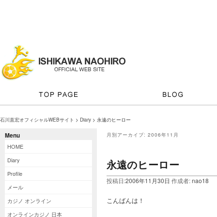
石川直宏オフィシャルWEBサイト
>
Diary
> 永遠のヒーロー
Menu
月別アーカイブ:
2006年11月
HOME
Diary
永遠のヒーロー
Profile
投稿日:
2006年11月30日
作成者:
nao18
メール
こんばんは！
カジノ オンライン
オンラインカジノ 日本