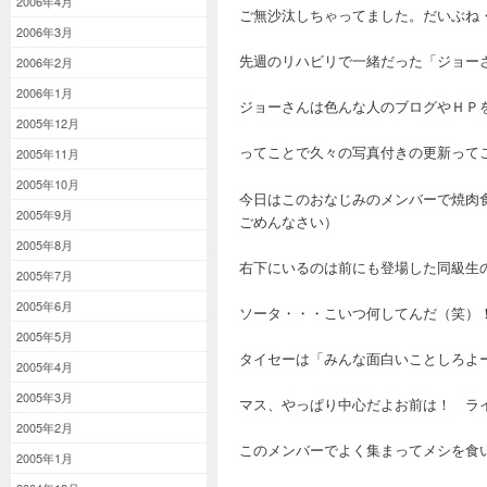
2006年4月
ご無沙汰しちゃってました。だいぶね
2006年3月
先週のリハビリで一緒だった「ジョー
2006年2月
2006年1月
ジョーさんは色んな人のブログやＨＰ
2005年12月
ってことで久々の写真付きの更新って
2005年11月
2005年10月
今日はこのおなじみのメンバーで焼肉
2005年9月
ごめんなさい）
2005年8月
右下にいるのは前にも登場した同級生
2005年7月
2005年6月
ソータ・・・こいつ何してんだ（笑
2005年5月
タイセーは「みんな面白いことしろよ
2005年4月
2005年3月
マス、やっぱり中心だよお前は！ ラ
2005年2月
このメンバーでよく集まってメシを食
2005年1月