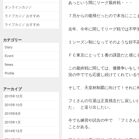
あっという間にリーグ最終戦・・・
オンラインカジノ
７月からの復帰だったので本当にここ
ライブカジノ おすすめ
ライブカジノ おすすめ
去年、今年に関してリーグ戦では不甲
カテゴリー
１シーズン制になってそのような好不
Diary
ＦＣ東京にとって１番の課題だと感じ
Event
News
この最終戦に関しては、優勝争いをし
Profile
況の中ででも応援し続けてくれている
そして、天皇杯制覇に向けて！それに
アーカイブ
2015年12月
フミさんの引退は正直残念だし寂しい
2015年10月
た」 と送り出したい。
2015年8月
今でも練習や試合の中で 「フミさん
2015年1月
ことがある。
2014年12月