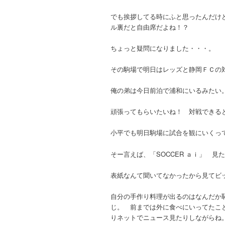
でも挨拶してる時にふと思ったんだけ
ル裏だと自由席だよね！？
ちょっと疑問になりました・・・。
その駒場で明日はレッズと静岡ＦＣの
俺の弟は今日前泊で浦和にいるみたい
頑張ってもらいたいね！ 対戦できる
小平でも明日駒場に試合を観にいくっ
そー言えば、「SOCCER ａｉ」 見
表紙なんて聞いてなかったから見てビ
自分の手作り料理が出るのはなんだか
じ。 前までは外に食べにいってたこ
りネットでニュース見たりしながらね