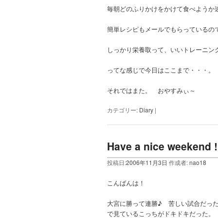
毎朝どのふりかけをかけて食べようか
簡単レシピもメールでもらっているの
しっかり栄養取って、いいトレーニン
ってな感じで今日はここまで・・・。
それではまた。 おやすみぃ
カテゴリー:
Diary
|
Have a nice weekend !
投稿日:
2006年11月3日
作成者:
nao18
こんばんは！
大宮に勝って連勝♪ 苦しい試合だっ
で見ているこっちがドキドキだった。