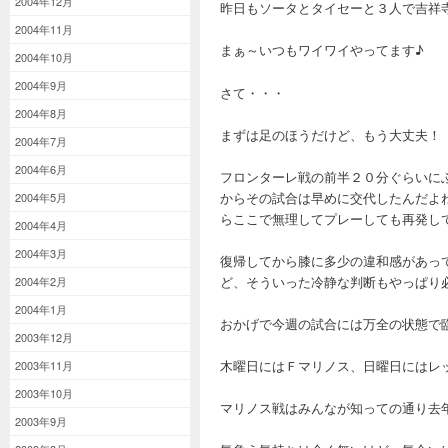
2004年12月
昨日もソータとタイセーと３人で吉祥
2004年11月
まぁ～いつもワイワイやってます♪
2004年10月
2004年9月
さて・・・
2004年8月
まずは足のほうだけど、もう大丈夫！
2004年7月
2004年6月
フロンターレ戦の前半２０分ぐらいに
からその試合は早めに交代したんだよ
2004年5月
らここで無理してプレーしても再発し
2004年4月
2004年3月
復帰してから膝に多少の違和感があっ
ど、そういった冷静な判断もやっぱり
2004年2月
2004年1月
おかげで今週の試合には万全の状態で
2003年12月
木曜日にはＦマリノス、日曜日にはレ
2003年11月
2003年10月
マリノス戦はみんなが知っての通り去
2003年9月