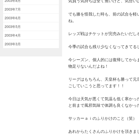
気負う気持ちは全く無いけど、気合い
2003年8月
2003年7月
でも膝を怪我した時も、前の試合を軽
2003年6月
ね。
2003年5月
レッズ戦はチケットが完売みたいだし
2003年4月
2003年3月
今季の試合も残り少なくなってきてる
今シーズン、個人的には復帰してから
物足りないんだよね！
リーグはもちろん、天皇杯も勝って元
ごしていこうと思ってます！！
今日は天気が悪くて気温も低く寒かっ
と前まで風邪気味で体調も良くなかっ
サッカーａｉのふりかけのこと（笑）
あれからたくさんのふりかけを頂きま