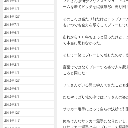
フミさんは俺がマリノスのジュニアユ
2014年4月
ームを着てピッチを縦横無尽に走り回
2014年1月
2013年12月
そのころは当たり前だけどトップチー
もいつでも全力を尽くしてプレーして
2013年7月
2013年6月
あれから１０年ちょっと経ったけど、
2013年5月
て本当に思わなかった。
2013年4月
そして一緒にプレーして感じたのが、
2013年3月
2013年2月
言葉でではなくプレーする姿で人を惹
2013年1月
ころと同じだ！
2012年12月
フミさんがいる間に学んできたことも
2012年6月
2012年4月
ただやっぱり俺の中ではフミさんの姿
2012年3月
サッカー選手にとって自らの決断で引
2011年12月
2011年11月
俺もそんなサッカー選手になりたいし
ロサッカー選手と共にプレーして切磋