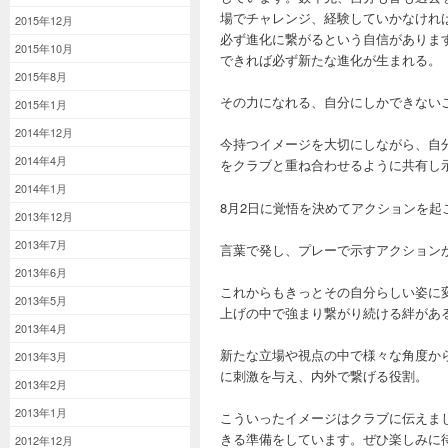
場でチャレンジ、経験していかなけれ
2015年12月
必ず進化に繋がるという自信がありま
2015年10月
できれば必ず新たな進化が生まれる。
2015年8月
その力になれる、自分にしかできない
2015年1月
2014年12月
今持つイメージを大切にしながら、自
2014年4月
をクラブと重ね合わせるように共有し
2014年1月
8月2日に覚悟を決めてアクションを起
2013年12月
2013年7月
言葉で発し、プレーで示すアクション
2013年6月
これからもきっとその自分らしい姿に
2013年5月
上げの中で強まり繋がり続ける絆があ
2013年4月
新たな立場や視点の中で様々な角度か
2013年3月
に刺激を与え、内外で繋げる役割。
2013年2月
2013年1月
こういったイメージはクラブに伝えま
きる準備をしています。ぜひ楽しみに
2012年12月