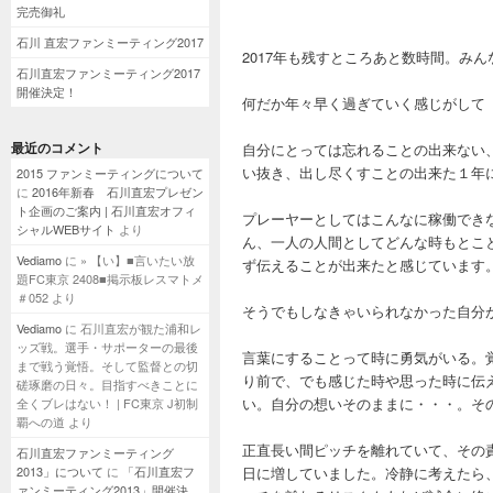
完売御礼
石川 直宏ファンミーティング2017
2017年も残すところあと数時間。み
石川直宏ファンミーティング2017
開催決定！
何だか年々早く過ぎていく感じがして
最近のコメント
自分にとっては忘れることの出来ない
い抜き、出し尽くすことの出来た１年
2015 ファンミーティングについて
に
2016年新春 石川直宏プレゼン
ト企画のご案内 | 石川直宏オフィ
プレーヤーとしてはこんなに稼働でき
シャルWEBサイト
より
ん、一人の人間としてどんな時もとこ
Vediamo
に
» 【い】■言いたい放
ず伝えることが出来たと感じています
題FC東京 2408■掲示板レスマトメ
＃052
より
そうでもしなきゃいられなかった自分
Vediamo
に
石川直宏が観た浦和レ
ッズ戦。選手・サポーターの最後
言葉にすることって時に勇気がいる。
まで戦う覚悟。そして監督との切
り前で、でも感じた時や思った時に伝
磋琢磨の日々。目指すべきことに
い。自分の想いそのままに・・・。そ
全くブレはない！ | FC東京 J初制
覇への道
より
正直長い間ピッチを離れていて、その
石川直宏ファンミーティング
2013」について
に
「石川直宏フ
日に増していました。冷静に考えたら
ァンミーティング2013」開催決