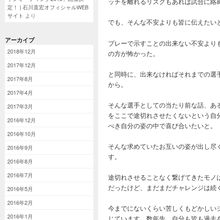
ッチを離れるリスクもあれば試合に絡
定！ | 石川直宏オフィシャルWEB
サイト
より
でも、そんな不安よりも皆に伝えたい
アーカイブ
プレーで示すことの出来ない不安より
2018年12月
の方が怖かった。
2017年12月
と同時に、出来なければそれまでの選
2017年8月
から。
2017年4月
そんな選手としての当たり前な話、あ
2017年3月
をここで途切れさせたくないという自
2016年12月
べき自分の姿の中で喜び合いたいと。
2016年10月
そんな求めていたお互いの姿が出し尽く
2016年9月
す。
2016年8月
2016年7月
途切れさせることなく繋げてきたモノ
だったけど、まだまだチャレンジは続
2016年5月
2016年2月
今までにないくらい苦しくもどかしい
2016年1月
じています。数年先、自分も皆も過去