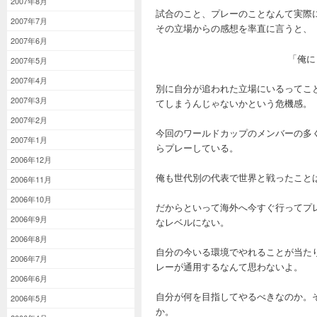
2007年8月
試合のこと、プレーのことなんて実際
2007年7月
その立場からの感想を率直に言うと、
2007年6月
「俺に
2007年5月
2007年4月
別に自分が追われた立場にいるってこ
2007年3月
てしまうんじゃないかという危機感。
2007年2月
今回のワールドカップのメンバーの多
2007年1月
らプレーしている。
2006年12月
俺も世代別の代表で世界と戦ったこと
2006年11月
2006年10月
だからといって海外へ今すぐ行ってプ
2006年9月
なレベルにない。
2006年8月
自分の今いる環境でやれることが当た
2006年7月
レーが通用するなんて思わないよ。
2006年6月
自分が何を目指してやるべきなのか。
2006年5月
か。