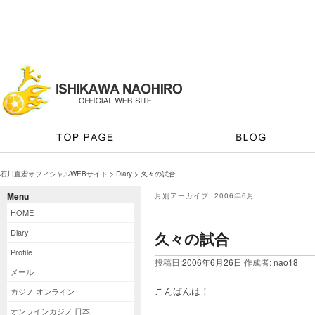
石川直宏オフィシャルWEBサイト
>
Diary
> 久々の試合
Menu
月別アーカイブ:
2006年6月
HOME
Diary
久々の試合
Profile
投稿日:
2006年6月26日
作成者:
nao18
メール
こんばんは！
カジノ オンライン
オンラインカジノ 日本