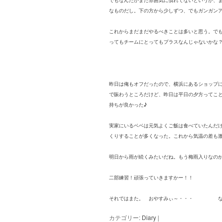
でもなんだかまだ雰囲気に慣れてないというか、
なものだし。下の方から少しずつ、でもガンガン
これからまだまだやるべきことは多いと思う。で
ってもチームにとってもプラスなんじゃないかな
昨日は俺もオフだったので、横浜にあるショップ
で賑わうところだけど、昨日は平日の夕方ってこ
持ちが良かった♪
実家にいるベベは元気よくご飯は食べていたんだ
くりすることが多くなった。これから気温の差も
明日から雨が続くみたいだね。もう梅雨入りなの
二部練習！頑張っていきますかー！！
それではまた。 おやすみぃ～・・・ な
カテゴリー:
Diary
|