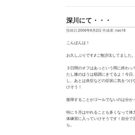
深川にて・・・
投稿日:
2006年6月2日
作成者:
nao18
こんばんは！
お久しぶりです♪ご無沙汰してました
３日間のオフはあっという間に終わっ
たし膝のほうは順調にきてるよ！今日
し、あとは炎症などの症状に気をつけ
けそう！
復帰することがゴールでないのは分か
特に５月はやれることも多くなって体
体練習に入っていけそうです！自分で
ら。