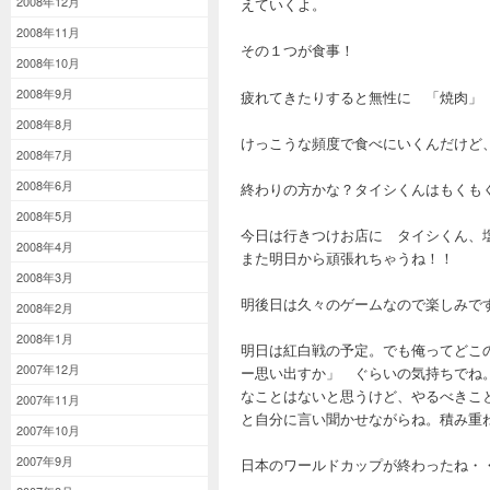
2008年12月
えていくよ。
2008年11月
その１つが食事！
2008年10月
2008年9月
疲れてきたりすると無性に 「焼肉」
2008年8月
けっこうな頻度で食べにいくんだけど
2008年7月
2008年6月
終わりの方かな？タイシくんはもくも
2008年5月
今日は行きつけお店に タイシくん、
2008年4月
また明日から頑張れちゃうね！！
2008年3月
明後日は久々のゲームなので楽しみで
2008年2月
2008年1月
明日は紅白戦の予定。でも俺ってどこ
2007年12月
ー思い出すか」 ぐらいの気持ちでね
なことはないと思うけど、やるべきこ
2007年11月
と自分に言い聞かせながらね。積み重
2007年10月
2007年9月
日本のワールドカップが終わったね・