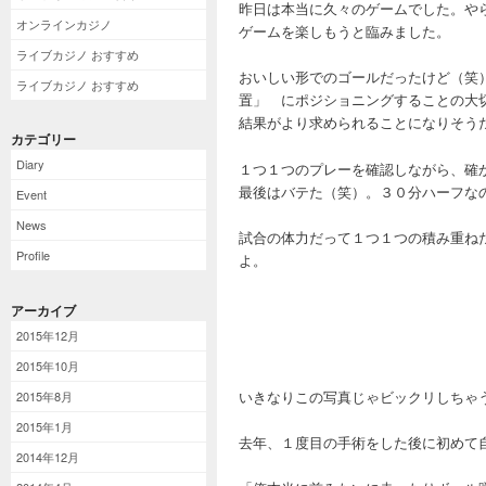
昨日は本当に久々のゲームでした。や
オンラインカジノ
ゲームを楽しもうと臨みました。
ライブカジノ おすすめ
おいしい形でのゴールだったけど（笑
ライブカジノ おすすめ
置」 にポジショニングすることの大
結果がより求められることになりそう
カテゴリー
Diary
１つ１つのプレーを確認しながら、確
最後はバテた（笑）。３０分ハーフな
Event
News
試合の体力だって１つ１つの積み重ね
Profile
よ。
アーカイブ
2015年12月
2015年10月
いきなりこの写真じゃビックリしちゃ
2015年8月
2015年1月
去年、１度目の手術をした後に初めて
2014年12月