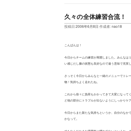
久々の全体練習合流！
投稿日:
2006年6月8日
作成者:
nao18
こんばんは！
今日からチームの練習が再開しました。みんなは
い感じだし膝の状態も良好なので違う意味で充実し
さっそく今日からみんなと一緒のメニューでトレ
物！気持ちよく走れたね。
これから徐々に負荷もかかってきて大変になって
ど他の部分にトラブルが出ないようにしっかりケ
今日からまた新たな気持ちというか、自分のなか
かなって。