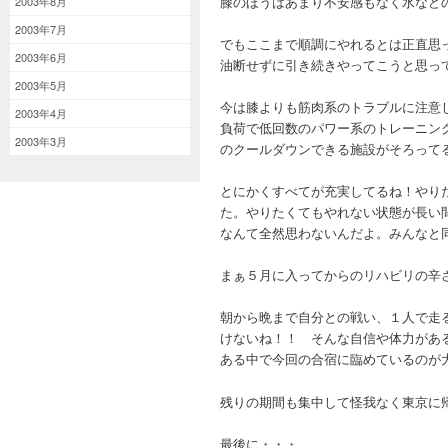
膝のほうはあまり不安感もなく水など
2003年8月
2003年7月
でもここまで順調にやれるとは正直思
2003年6月
油断せずに引き続きやってこうと思っ
2003年5月
今は膝よりも筋肉系のトラブルに注意
2003年4月
負荷で低回数のパワー系のトレーニン
2003年3月
のクールダウンできる施設がそろって
とにかくすべてが充実してるね！やり
た。やりたくてもやれない状態が長い
なんて全然思わないんだよ。みんなと
まぁ５月に入ってからのリハビリの辛
朝から晩まで自分との戦い、１人で走
けないね！！ そんな自信や体力があ
ある中で今回の合宿に臨めているのが
残りの期間も集中して怪我なく東京に
最後に・・・