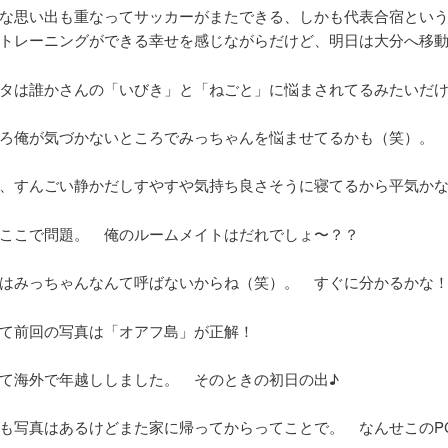
な思い出も重なってサッカーがまたできる、しかも代表合宿とい
トレーニングができる幸せを感じながらだけど、明日は大分へ移
タは誰かさんの「いびき」と「ねごと」に悩まされてるみたいだ
ろ俺が気づかないところでみっちゃんを悩ませてるかも（笑）。
、すんごい静かだしすやすや気持ち良さそうに寝てるから平気かな
ここで問題。 俺のルームメイトはだれでしょ〜？？
はみっちゃんなんて呼ばないからね（笑）。 すぐに分かるかな
て前回の写真は「オアフ島」が正解！
て海外で年越ししました。 そのときの初日の出♪
も写真はあるけどまた家に帰ってからってことで。 なんせこのP