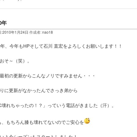
10年
:
2010年1月24日
作成者:
nao18
10年、今年もHPそして石川 直宏をよろしくお願いします！！
おそ～（笑）。
最初の更新からこんなノリですみません・・・
りに更新がなかったんでさっき弟から
C壊れちゃったの！？」っていう電話がきました（汗）。
も、もちろん膝も壊れてないのでご安心を
いよ今シーズンもスタートしました！