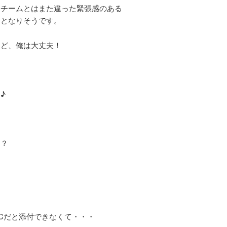
うチームとはまた違った緊張感のある
動となりそうです。
けど、俺は大丈夫！
♪
！？
Cだと添付できなくて・・・