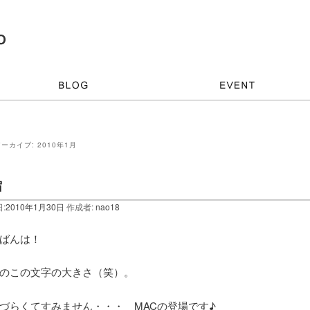
アーカイブ:
2010年1月
宿
:
2010年1月30日
作成者:
nao18
ばんは！
のこの文字の大きさ（笑）。
づらくてすみません・・・ MACの登場です♪