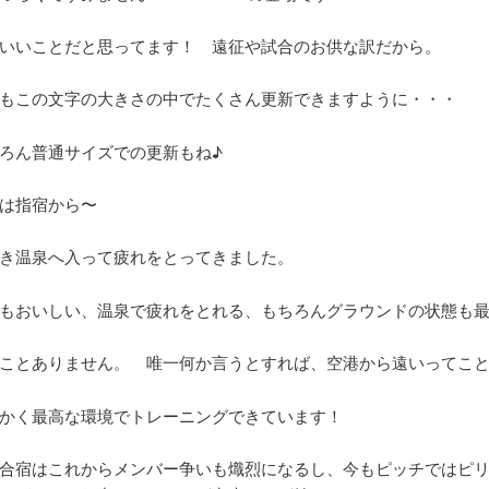
いいことだと思ってます！ 遠征や試合のお供な訳だから。
もこの文字の大きさの中でたくさん更新できますように・・・
ろん普通サイズでの更新もね♪
は指宿から〜
き温泉へ入って疲れをとってきました。
もおいしい、温泉で疲れをとれる、もちろんグラウンドの状態も
ことありません。 唯一何か言うとすれば、空港から遠いってこ
かく最高な環境でトレーニングできています！
合宿はこれからメンバー争いも熾烈になるし、今もピッチではピ