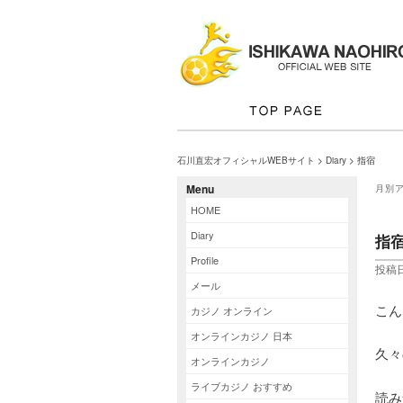
石川直宏オフィシャルWEBサイト
>
Diary
> 指宿
Menu
月別
HOME
Diary
指
Profile
投稿日
メール
こん
カジノ オンライン
オンラインカジノ 日本
久々
オンラインカジノ
ライブカジノ おすすめ
読み