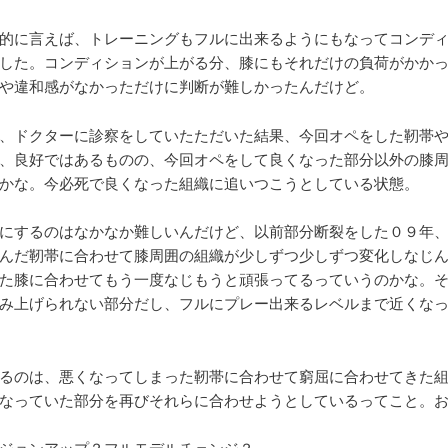
的に言えば、トレーニングもフルに出来るようにもなってコンデ
した。コンディションが上がる分、膝にもそれだけの負荷がかか
や違和感がなかっただけに判断が難しかったんだけど。
、ドクターに診察をしていたただいた結果、今回オペをした靭帯
、良好ではあるものの、今回オペをして良くなった部分以外の膝
かな。今必死で良くなった組織に追いつこうとしている状態。
にするのはなかなか難しいんだけど、以前部分断裂をした０９年
んだ靭帯に合わせて膝周囲の組織が少しずつ少しずつ変化しなじ
た膝に合わせてもう一度なじもうと頑張ってるっていうのかな。
み上げられない部分だし、フルにプレー出来るレベルまで近くな
るのは、悪くなってしまった靭帯に合わせて窮屈に合わせてきた
なっていた部分を再びそれらに合わせようとしているってこと。
ジョンアップ？フルモデルチェンジ？