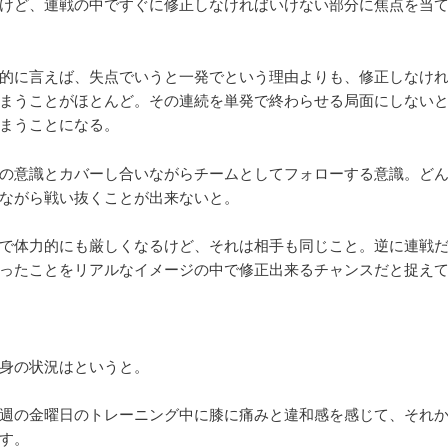
けど、連戦の中ですぐに修正しなければいけない部分に焦点を当
的に言えば、失点でいうと一発でという理由よりも、修正しなけ
まうことがほとんど。その連続を単発で終わらせる局面にしない
まうことになる。
の意識とカバーし合いながらチームとしてフォローする意識。ど
ながら戦い抜くことが出来ないと。
で体力的にも厳しくなるけど、それは相手も同じこと。逆に連戦
ったことをリアルなイメージの中で修正出来るチャンスだと捉え
身の状況はというと。
週の金曜日のトレーニング中に膝に痛みと違和感を感じて、それ
す。