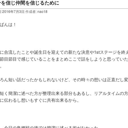
分を信じ仲間を信じるために
:
2016年7月3日
作成者:
nao18
ばんは！
に合流したことや誕生日を迎えての新たな決意や1stステージを終
節目節目で感じていることをまとめここで話をしようと思ってい
。
ろん短い話だったかもしれないけど、その時々の想いは正直だし
短く簡潔に述べた方が整理出来る部分もあるし、リアルタイムの
に伝わるし想いもすぐに共有出来るから。
、今日の鳥栖戦の後では簡潔に述べる術がなかった。