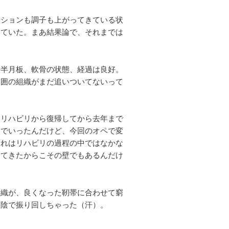
ィションも調子も上がってきている状
っていた。まあ結果論で、それまでは
や半月板、軟骨の状態、経過は良好。
周囲の組織がまだ追いついてないって
、リハビリから復帰してから去年まで
んでいったんだけど、今回のオペで変
それはリハビリの過程の中ではなかな
ってきたからこその壁でもあるんだけ
組織が、良くなった靭帯に合わせて窮
お陰で振り回しちゃった（汗）。