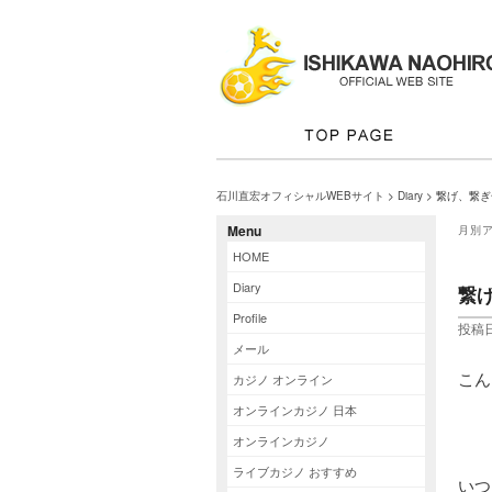
石川直宏オフィシャルWEBサイト
>
Diary
> 繋げ、繋
Menu
月別
HOME
Diary
繋
Profile
投稿日
メール
こん
カジノ オンライン
オンラインカジノ 日本
オンラインカジノ
ライブカジノ おすすめ
いつ