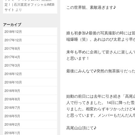
定！ | 石川直宏オフィシャルWEB
この世界観、素敵過ぎます♪
サイト
より
アーカイブ
2018年12月
娘も初参加♪最後の写真撮影の時には
端爆睡（笑）。あれはのび太君より早
2017年12月
2017年8月
来年も早めに企画して皆さんに楽しん
2017年4月
と思います！
2017年3月
最後にみんなで♪突然の無茶振りだっ
2016年12月
2016年10月
2016年9月
始動の前日には去年に引き続き「高尾山
2016年8月
人で行ってきました。 14日に降った
2016年7月
りました。相変わらずキツかったけど
と思っています。メンバーもだんだん
2016年5月
2016年2月
高尾山山頂にて♪
2016年1月