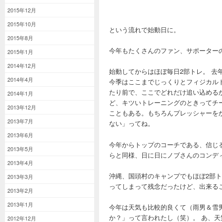
2015年12月
2015年10月
という流れで始動日に。
2015年8月
今年もたくさんのファン、サポーター
2015年1月
2014年12月
始動してからはほぼ毎日2部トレ。 
2014年4月
今季はここまでじっくりとフィジカル
たり前で、ここでどれだけ追い込める
2014年1月
ど、キツいトレーニングのときってチ
2013年12月
こともある。もちろんプレッシャーを
2013年7月
ない」ってね。
2013年6月
今年からトップのコーチである、信じ
2013年5月
らと同様、日に日にノブさんのコンデ
2013年4月
沖縄、国頭村のキャンプでもほぼ2部
2013年3月
ってしまって残念だったけど、出来る
2013年2月
2013年1月
今年は天気も比較的良くて（雨男＆雪
か？」って言われたし（笑）。 あ、
2012年12月