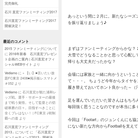
完売御礼
石川 直宏ファンミーティング2017
あっという間に２月に。新たなシーズ
石川直宏ファンミーティング2017
を振り返りましょう♪
開催決定！
最近のコメント
まずはファンミーティングからかな？ 
2015 ファンミーティングについて
に
2016年新春 石川直宏プレゼン
大雪でどうなることかと思って心配し
ト企画のご案内 | 石川直宏オフィ
帰りも大丈夫だったかな？
シャルWEBサイト
より
Vediamo
に
» 【い】■言いたい放
会場には家族と一緒に向かうというこ
題FC東京 2408■掲示板レスマトメ
て・・・。 ちょうど今年からタイヤを
＃052
より
履き替えておいてホント良かった～（
Vediamo
に
石川直宏が観た浦和レ
ッズ戦。選手・サポーターの最後
足を運んでいただいた皆さんはもちろ
まで戦う覚悟。そして監督との切
毎回強く思うことなのですが本当に多
磋琢磨の日々。目指すべきことに
全くブレはない！ | FC東京 J初制
覇への道
より
今回は「Footart」のジュンくん
にない新たな方向からFootballを支
石川直宏ファンミーティング
2013」について
に
「石川直宏フ
ァンミーティング2013」開催決