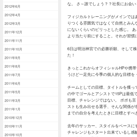
な。 さ～誰でしょう？？社長にお会い
2012年6月
2012年4月
フィジカルトレーニングがメインでは
りつくる雰囲気ではなくて自然とみん
2012年3月
にないくらいのピリっとした感じ。 
2011年12月
より当たり前にすること。それが習慣
2011年11月
6日は明治神宮での必勝祈願、そして
2011年10月
た！
2011年9月
2011年8月
きっとこれからオフィシャルHPや携
うけど一足先に今季の個人的な目標を
2011年7月
2011年6月
チームとしての目標、タイトルを獲って
2011年5月
の中でゴールとアシストで15Pは最低
目標、チャレンジではない。 ポポも言
2011年3月
ストも生み出せる選手、そんな関係が
2011年1月
までの自分を考えたときに目標とすべき
2010年12月
去年のサッカー、スタイルをベースに
2010年11月
チャレンジもスタート出来ているし感
2010年10月