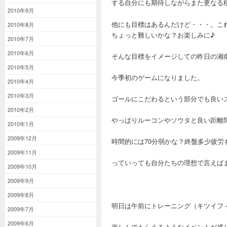
する自分にも期待しながらまた更なる
2010年9月
他にも目標はあるんだけど・・・。これ
2010年8月
ちょっと難しいかな？お楽しみに♪
2010年7月
2010年6月
そんな目標をイメージしての昨日の湘
2010年5月
今季初のゲームになりました。
2010年4月
2010年3月
ゴールにこだわるという部分でも良い
2010年2月
やっぱりルーコンやソウタと良い距離
2010年1月
2009年12月
時間的には70分弱かな？終盤多少疲
2009年11月
っていっても自分たちの理想で言えば
2009年10月
2009年9月
2009年8月
明日は午前にトレーニング（キツイフ
2009年7月
2009年6月
楽しんでもらえるようなイベントが盛