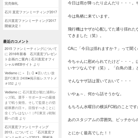
今日は雨が降ったり止んだり・・・。
完売御礼
石川 直宏ファンミーティング2017
今は鳥栖に来ています。
石川直宏ファンミーティング2017
開催決定！
飛行機はヤザが心配してた通り揺れた
てきました（笑）。
最近のコメント
CAに「今日は揺れますか？」って聞
2015 ファンミーティングについて
に
2016年新春 石川直宏プレゼン
ト企画のご案内 | 石川直宏オフィ
今ちゃんに慰められてたけど・・・。
シャルWEBサイト
より
いヤツなんです（笑）。「白鳥の達」
Vediamo
に
» 【い】■言いたい放
題FC東京 2408■掲示板レスマトメ
そんなヤザ話は置いておいて・・・
＃052
より
Vediamo
に
石川直宏が観た浦和レ
いやぁ～、何から話そうかな。
ッズ戦。選手・サポーターの最後
まで戦う覚悟。そして監督との切
もちろん水曜日の横浜FC戦のことで
磋琢磨の日々。目指すべきことに
全くブレはない！ | FC東京 J初制
覇への道
より
あのスタジアムの雰囲気、ピッチから
石川直宏ファンミーティング
2013」について
に
「石川直宏フ
とにかく最高でした！！
ァンミーティング2013」開催決