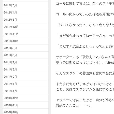
ゴールに関して言えば、久々の？「平
2012年6月
2012年4月
ゴールへ向かっていった弾道を見届け
2012年3月
「泣いてなかった？」なんて色んな人
2011年12月
2011年11月
「まだ試合終わってねーじゃんっ」っ
2011年10月
「まだすぐ試合あるしっ」ってふと我
2011年9月
2011年8月
サポーターにも「歌歌えっ♪」なんて
歌うのは断るだろうけど（汗）。期待
2011年7月
2011年6月
そんなスタンドの雰囲気も含め本当に
2011年5月
まだまだ何も成し遂げてはいないけど
2011年3月
こと。笑顔でスタジアムを後にするこ
2011年1月
2010年12月
アウエーではあったけど、自分が小さ
貢献できたこと・・・。
2010年11月
2010年10月