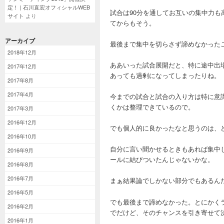
定！ | 石川直宏オフィシャルWEB
試合は90分を通してお互いの集中力
サイト
より
てからもそう。
アーカイブ
最後まで集中を切らさず諦めなかった
2018年12月
ああいった試合展開だと、特に途中出
2017年12月
あっても過剰になってしまったりね。
2017年8月
2017年4月
今までの試合と試合の入り方は特に意
くかは整理できているので。
2017年3月
2016年12月
でも個人的に良かったなと思うのは、
2016年10月
自分に言い聞かせるときもあれば集中
2016年9月
ールに結びついたんじゃないかな。
2016年8月
2016年7月
まぁ結果論でしかない部分でもあるん
2016年5月
でも最後まで諦めなかった。とにかく
2016年2月
でだけど、そのチャンスを引き寄せて
2016年1月