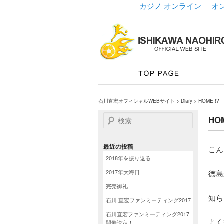
カジノ オンライン
オ
石川直宏オフィシャルWEBサイト
>
Diary
> HOME !?
検索
HOM
最近の投稿
こん
2018年を振り返る
2017年大晦日
徳島
完売御礼
知ら
石川 直宏ファンミーティング2017
石川直宏ファンミーティング2017
よく
開催決定！