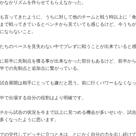
かなかリズムを作らせてもらえなかった。
も言ってきたように、うちに対して他のチームと戦う時以上に「
まで戦ってきているとベンチから見ていても感じるけど、今うち
にならないこと。
たちのベースを見失わない中でブレずに戦うことが出来ていると
に前半に先制点を獲る事が出来なかった部分もあるけど、前半か
半での先制点と追加点に繋がっている。
試合展開は相手にとっても嫌だと思う。
前に行くパワーもなくな
中で出場する自分の役割はより明確です。
チから試合の状況を今まで以上に見つめる機会が多いせいか、試
多くなったように思います。
での交代してピッチに立つときは、とにかく自分の力を出し続け