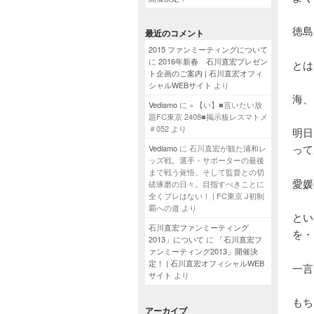
徳島
最近のコメント
2015 ファンミーティングについて
に
2016年新春 石川直宏プレゼン
とは
ト企画のご案内 | 石川直宏オフィ
シャルWEBサイト
より
海、
Vediamo
に
» 【い】■言いたい放
題FC東京 2408■掲示板レスマトメ
＃052
より
明日
って
Vediamo
に
石川直宏が観た浦和レ
ッズ戦。選手・サポーターの最後
まで戦う覚悟。そして監督との切
愛媛
磋琢磨の日々。目指すべきことに
全くブレはない！ | FC東京 J初制
覇への道
より
とい
石川直宏ファンミーティング
を・
2013」について
に
「石川直宏フ
ァンミーティング2013」開催決
定！ | 石川直宏オフィシャルWEB
一言
サイト
より
もち
アーカイブ