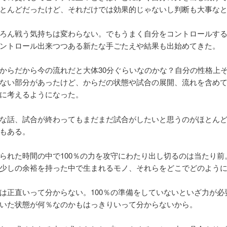
とんどだったけど、それだけでは効果的じゃないし判断も大事な
ろん戦う気持ちは変わらない。でもうまく自分をコントロールす
ントロール出来つつある新たな手ごたえや結果も出始めてきた。
からだから今の流れだと大体30分ぐらいなのかな？自分の性格上
ない部分があったけど、からだの状態や試合の展開、流れを含め
に考えるようになった。
な話、試合が終わってもまだまだ試合がしたいと思うのがほとん
もある。
られた時間の中で100％の力を攻守にわたり出し切るのは当たり
少しの余裕を持った中で生まれるモノ、それらをどこでどのよう
は正直いって分からない。100％の準備をしていないといざ力が
いた状態が何％なのかもはっきりいって分からないから。