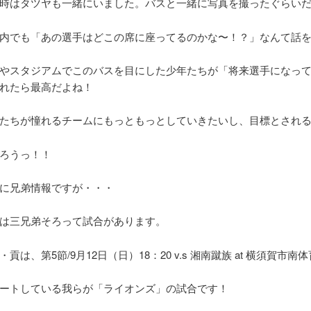
時はタツヤも一緒にいました。バスと一緒に写真を撮ったぐらい
内でも「あの選手はどこの席に座ってるのかな〜！？」なんて話
やスタジアムでこのバスを目にした少年たちが「将来選手になっ
れたら最高だよね！
たちが憧れるチームにもっともっとしていきたいし、目標とされ
ろうっ！！
に兄弟情報ですが・・・
は三兄弟そろって試合があります。
・貢は、第5節/9月12日（日）18：20 v.s 湘南蹴族 at 横須賀市南
ートしている我らが「ライオンズ」の試合です！