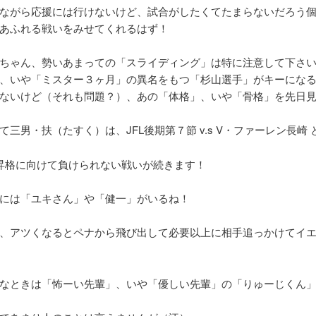
ながら応援には行けないけど、試合がしたくてたまらないだろう
あふれる戦いをみせてくれるはず！
ちゃん、勢いあまっての「スライディング」は特に注意して下さい
、いや「ミスター３ヶ月」の異名をもつ「杉山選手」がキーになる
ないけど（それも問題？）、あの「体格」、いや「骨格」を先日
て三男・扶（たすく）は、JFL後期第７節 v.s V・ファーレン長崎 とホ
昇格に向けて負けられない戦いが続きます！
には「ユキさん」や「健一」がいるね！
、アツくなるとペナから飛び出して必要以上に相手追っかけてイ
なときは「怖ーい先輩」、いや「優しい先輩」の「りゅーじくん