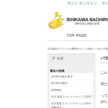
カジノ オンライン
オ
石川直宏オフィシャルWEBサイト
>
Diary
> バモバス
検索
バ
最近の投稿
こん
2018年を振り返る
2017年大晦日
何だ
完売御礼
って
石川 直宏ファンミーティング2017
みた
石川直宏ファンミーティング2017
開催決定！