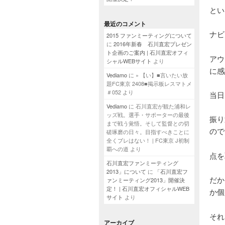
とい
最近のコメント
ナビ
2015 ファンミーティングについて
に
2016年新春 石川直宏プレゼン
ト企画のご案内 | 石川直宏オフィ
アウ
シャルWEBサイト
より
に感
Vediamo
に
» 【い】■言いたい放
題FC東京 2408■掲示板レスマトメ
＃052
より
当日
Vediamo
に
石川直宏が観た浦和レ
ッズ戦。選手・サポーターの最後
振り
まで戦う覚悟。そして監督との切
ので
磋琢磨の日々。目指すべきことに
全くブレはない！ | FC東京 J初制
覇への道
より
点を
石川直宏ファンミーティング
2013」について
に
「石川直宏フ
だか
ァンミーティング2013」開催決
定！ | 石川直宏オフィシャルWEB
か個
サイト
より
それ
アーカイブ