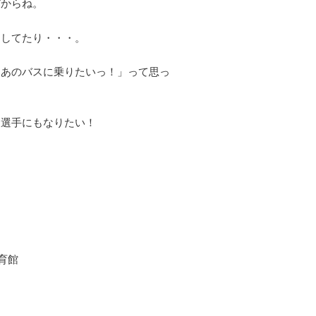
だからね。
をしてたり・・・。
てあのバスに乗りたいっ！」って思っ
る選手にもなりたい！
体育館