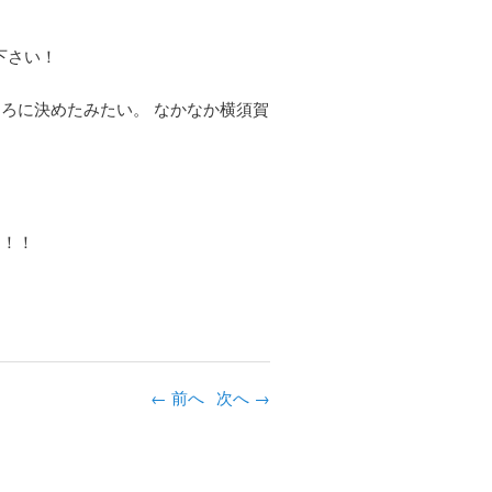
下さい！
ろに決めたみたい。 なかなか横須賀
す！！
←
投稿ナビゲーシ
前へ
次へ
→
ョン