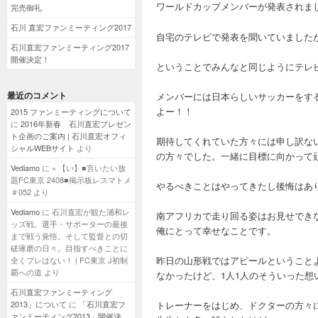
ワールドカップメンバーが発表されま
完売御礼
石川 直宏ファンミーティング2017
自宅のテレビで発表を聞いていました
石川直宏ファンミーティング2017
開催決定！
ということでみんなと同じようにテレ
最近のコメント
メンバーには日本らしいサッカーをす
よー！！
2015 ファンミーティングについて
に
2016年新春 石川直宏プレゼン
ト企画のご案内 | 石川直宏オフィ
期待してくれていた方々には申し訳な
シャルWEBサイト
より
の方々でした。一緒に目標に向かって
Vediamo
に
» 【い】■言いたい放
題FC東京 2408■掲示板レスマトメ
やるべきことはやってきたし後悔はあ
＃052
より
Vediamo
に
石川直宏が観た浦和レ
南アフリカで走り回る姿はお見せでき
ッズ戦。選手・サポーターの最後
俺にとって幸せなことです。
まで戦う覚悟。そして監督との切
磋琢磨の日々。目指すべきことに
昨日の山形戦ではアピールということ
全くブレはない！ | FC東京 J初制
覇への道
より
なかったけど、1人1人のそういった
石川直宏ファンミーティング
2013」について
に
「石川直宏フ
トレーナーをはじめ、ドクターの方々
ァンミーティング2013」開催決