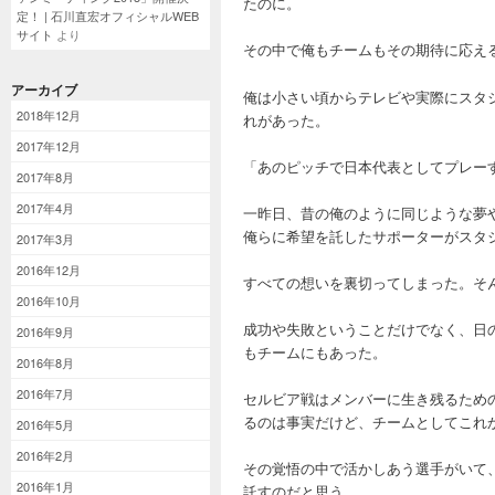
たのに。
定！ | 石川直宏オフィシャルWEB
サイト
より
その中で俺もチームもその期待に応え
アーカイブ
俺は小さい頃からテレビや実際にスタ
2018年12月
れがあった。
2017年12月
「あのピッチで日本代表としてプレー
2017年8月
2017年4月
一昨日、昔の俺のように同じような夢
俺らに希望を託したサポーターがスタ
2017年3月
2016年12月
すべての想いを裏切ってしまった。そ
2016年10月
成功や失敗ということだけでなく、日
2016年9月
もチームにもあった。
2016年8月
2016年7月
セルビア戦はメンバーに生き残るため
るのは事実だけど、チームとしてこれ
2016年5月
2016年2月
その覚悟の中で活かしあう選手がいて
2016年1月
託すのだと思う。