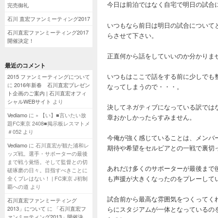
今日は前泊ではなく自宅で明日の試合
完売御礼
石川 直宏ファンミーティング2017
いつもなら前日は明日の試合について
石川直宏ファンミーティング2017
らさせて下さい。
開催決定！
正直何から話をしていいのか分かりま
最近のコメント
いつもはここで話をする前に少しでも
2015 ファンミーティングについて
に
2016年新春 石川直宏プレゼン
なってしまうので・・・。
ト企画のご案内 | 石川直宏オフィ
シャルWEBサイト
より
決してネガティブになっている訳では
Vediamo
に
» 【い】■言いたい放
章おかしかったらすみません。
題FC東京 2408■掲示板レスマトメ
＃052
より
今俺が強く感じていることは、メンバ
Vediamo
に
石川直宏が観た浦和レ
期待や希望をセルビアとの一戦で裏切
ッズ戦。選手・サポーターの最後
まで戦う覚悟。そして監督との切
あれだけ多くのサポーターが最後まで
磋琢磨の日々。目指すべきことに
も声援が大きくなったのをプレーして
全くブレはない！ | FC東京 J初制
覇への道
より
試合前から最高な雰囲気をつくってくれて
石川直宏ファンミーティング
2013」について
に
「石川直宏フ
らにスタジアムが一体となっているの
ァンミーティング2013」開催決