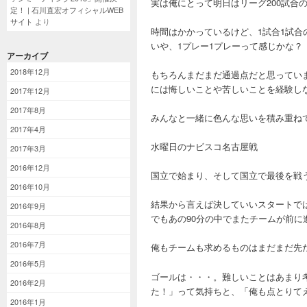
実は俺にとって明日はリーグ200試合
定！ | 石川直宏オフィシャルWEB
サイト
より
時間はかかっているけど、1試合1試合
いや、1プレー1プレーって感じかな？
アーカイブ
2018年12月
もちろんまだまだ通過点だと思ってい
には悔しいことや苦しいことを経験し
2017年12月
2017年8月
みんなと一緒に色んな思いを積み重ね
2017年4月
水曜日のナビスコ名古屋戦
2017年3月
2016年12月
国立で始まり、そして国立で最後を戦
2016年10月
結果から言えば決していいスタートで
2016年9月
でもあの90分の中でまたチームが前に
2016年8月
2016年7月
俺もチームも求めるものはまだまだ先
2016年5月
ゴールは・・・。難しいことはあまり
2016年2月
た！」って気持ちと、「俺も点とりて
2016年1月