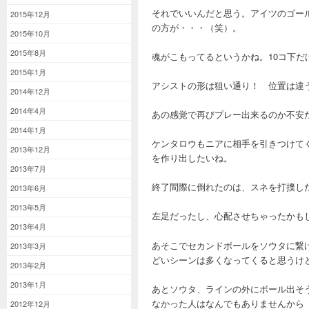
それでいいんだと思う。アイツのゴー
2015年12月
の方が・・・（笑）。
2015年10月
2015年8月
魂がこもってるというかね。10コ下だ
2015年1月
アシストの形は狙い通り！ 位置は違
2014年12月
2014年4月
あの感覚で再びプレー出来るのか不安
2014年1月
ケンタロウもニアに相手を引きつけて
2013年12月
を作り出したいね。
2013年7月
終了間際に倒れたのは、スネを打撲し
2013年6月
2013年5月
左足だったし、心配させちゃったかも
2013年4月
あそこでセカンドボールをソウタに繋
2013年3月
どいシーンは多くなってくると思うけ
2013年2月
2013年1月
あとソウタ、ラインの外にボール出そ
なかった人はなんでもありませんから
2012年12月