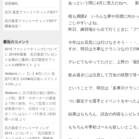
あっという間に4月に突入だね〜。 
完売御礼
石川 直宏ファンミーティング2017
桜も満開♪ いろんな夢や目標に向か
石川直宏ファンミーティング2017
ごしやすいよね。
開催決定！
昨日、練習場から出て行くときに「フ
最近のコメント
今年はお花見には行けなさそう・・・
すが、明日は大事なクラシコなので川
2015 ファンミーティングについて
に
2016年新春 石川直宏プレゼン
ト企画のご案内 | 石川直宏オフィ
テレビでもやってたけど、上野の「場
シャルWEBサイト
より
Vediamo
に
» 【い】■言いたい放
飲み過ぎには注意して万全の状態で等
題FC東京 2408■掲示板レスマトメ
＃052
より
ということで、明日は「多摩川クラシ
Vediamo
に
石川直宏が観た浦和レ
ッズ戦。選手・サポーターの最後
つい最近テセ選手とイベントをやった
まで戦う覚悟。そして監督との切
磋琢磨の日々。目指すべきことに
結果はもちろん、試合の内容もシビレ
全くブレはない！ | FC東京 J初制
覇への道
より
もちろん今季初ゴールも欲しいところ
石川直宏ファンミーティング
2013」について
に
「石川直宏フ
ァンミーティング2013」開催決