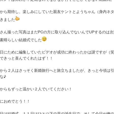
から期待し、楽しみにしていた親友ケントとようちゃん（身内ネ
きました
さん撮った写真はまだPCの方に取り込んでないんでUPするのは
素晴らしい結婚式でした
日にために編集していたビデオが成功に終わったかは謎ですが（
できっと喜んでくれたはず！！
から２人はさっそく新婚旅行へと旅立ちましたが、きっと今頃は
な♪
からもずっと温かい２人でいてください！
におめでとう！！
日は結婚式、１１日はひとつ下の貢の誕生日で、そして今日が俺