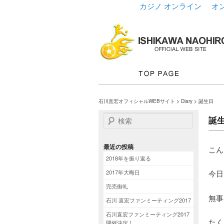
カジノ オンライン
オ
石川直宏オフィシャルWEBサイト
>
Diary
> 誕生日
検索
誕
最近の投稿
こん
2018年を振り返る
2017年大晦日
今日
完売御礼
無事
石川 直宏ファンミーティング2017
石川直宏ファンミーティング2017
たく
開催決定！