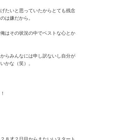
なげたいと思っていたからとても残念
うのは嫌だから。
ど俺はその状況の中でベストな心とか
いからみんなには申し訳ないし自分が
しいかな（笑）。
っ！
日２８才２日目からまたいいスタート