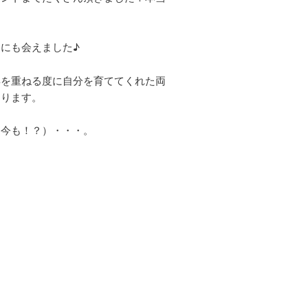
にも会えました♪
年を重ねる度に自分を育ててくれた両
なります。
（今も！？）・・・。
。