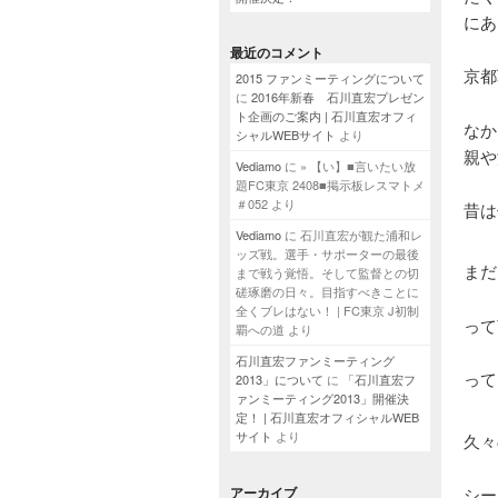
にあ
最近のコメント
京都
2015 ファンミーティングについて
に
2016年新春 石川直宏プレゼン
ト企画のご案内 | 石川直宏オフィ
なか
シャルWEBサイト
より
親や
Vediamo
に
» 【い】■言いたい放
題FC東京 2408■掲示板レスマトメ
＃052
より
昔は
Vediamo
に
石川直宏が観た浦和レ
ッズ戦。選手・サポーターの最後
まだ
まで戦う覚悟。そして監督との切
磋琢磨の日々。目指すべきことに
全くブレはない！ | FC東京 J初制
って
覇への道
より
石川直宏ファンミーティング
って
2013」について
に
「石川直宏フ
ァンミーティング2013」開催決
定！ | 石川直宏オフィシャルWEB
サイト
より
久々
アーカイブ
シー