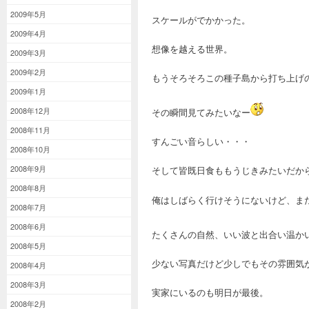
2009年5月
スケールがでかかった。
2009年4月
想像を越える世界。
2009年3月
2009年2月
もうそろそろこの種子島から打ち上げ
2009年1月
2008年12月
その瞬間見てみたいなー
2008年11月
すんごい音らしい・・・
2008年10月
2008年9月
そして皆既日食ももうじきみたいだか
2008年8月
俺はしばらく行けそうにないけど、ま
2008年7月
2008年6月
たくさんの自然、いい波と出合い温か
2008年5月
少ない写真だけど少しでもその雰囲気
2008年4月
2008年3月
実家にいるのも明日が最後。
2008年2月