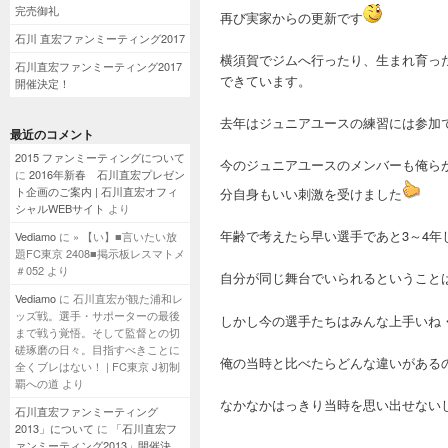
完売御礼
再び実家からの更新です
石川 直宏ファンミーティング2017
横須賀でジムへ行ったり、生まれ育っ
石川直宏ファンミーティング2017
できています。
開催決定！
去年はジュニアユースの練習には参加
最近のコメント
2015 ファンミーティングについて
今のジュニアユースのメンバーも俺ら
に
2016年新春 石川直宏プレゼン
ト企画のご案内 | 石川直宏オフィ
分自身もいい刺激を受けました
シャルWEBサイト
より
年齢で考えたら早い選手であと3～4
Vediamo
に
» 【い】■言いたい放
題FC東京 2408■掲示板レスマトメ
＃052
より
自分が同じ舞台でいられるということ
Vediamo
に
石川直宏が観た浦和レ
ッズ戦。選手・サポーターの最後
しかし今の選手たちはみんな上手いね
まで戦う覚悟。そして監督との切
磋琢磨の日々。目指すべきことに
俺の当時と比べたらどんな違いがある
全くブレはない！ | FC東京 J初制
覇への道
より
なかなかはっきり当時を思い出せない
石川直宏ファンミーティング
2013」について
に
「石川直宏フ
ァンミーティング2013」開催決