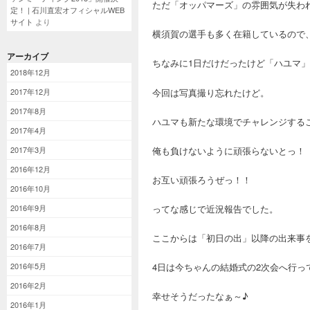
ただ「オッパマーズ」の雰囲気が失わ
定！ | 石川直宏オフィシャルWEB
サイト
より
横須賀の選手も多く在籍しているので
アーカイブ
ちなみに1日だけだったけど「ハユマ
2018年12月
今回は写真撮り忘れたけど。
2017年12月
2017年8月
ハユマも新たな環境でチャレンジする
2017年4月
俺も負けないように頑張らないとっ！
2017年3月
2016年12月
お互い頑張ろうぜっ！！
2016年10月
ってな感じで近況報告でした。
2016年9月
2016年8月
ここからは「初日の出」以降の出来事
2016年7月
2016年5月
4日は今ちゃんの結婚式の2次会へ行っ
2016年2月
幸せそうだったなぁ～♪
2016年1月