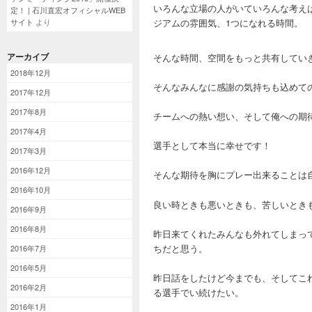
いろんな立場の人がいていろんな考え
定！ | 石川直宏オフィシャルWEB
ジアムの雰囲気、1つになれる時間。
サイト
より
アーカイブ
そんな時間、空間をもっと共有してい
2018年12月
そんなみんなに感謝の気持ちも込めて
2017年12月
2017年8月
チームへの熱い想い、そして俺への期
2017年4月
選手として本当に幸せです！
2017年3月
2016年12月
そんな期待を胸にプレー出来ることは
2016年10月
良い時ときも悪いときも、苦しいとき
2016年9月
2016年8月
昨日来てくれたみんなも外れてしまっ
ちだと思う。
2016年7月
2016年5月
昨日話をしたけど今までも、そしてこ
2016年2月
る選手でい続けたい。
2016年1月