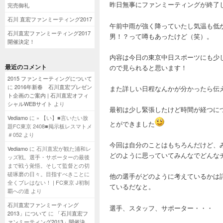
昨日無事にファンミーティングが終了
完売御礼
石川 直宏ファンミーティング2017
午前中雨が強く降っていたし気温も低
石川直宏ファンミーティング2017
男！？って噂もあったけど（笑）。
開催決定！
内容は今日の東京中日スポーツにも少
最近のコメント
ので見られると思います！
2015 ファンミーティングについて
に
2016年新春 石川直宏プレゼン
また詳しい日程なんかが分かったら伝
ト企画のご案内 | 石川直宏オフィ
シャルWEBサイト
より
最初は少し緊張したけど時間が経つに
Vediamo
に
» 【い】■言いたい放
とができました
題FC東京 2408■掲示板レスマトメ
＃052
より
今回は自分のことはもちろんだけど、
Vediamo
に
石川直宏が観た浦和レ
どのように思っていてみんなでどんな
ッズ戦。選手・サポーターの最後
まで戦う覚悟。そして監督との切
磋琢磨の日々。目指すべきことに
他の選手がどのように考えているかは
全くブレはない！ | FC東京 J初制
ているだなと。
覇への道
より
石川直宏ファンミーティング
選手、スタッフ、サポーター・・・
2013」について
に
「石川直宏フ
ァンミーティング2013」開催決