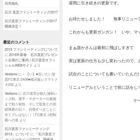
昼間に引き続きの更新です。
完売御礼
石川 直宏ファンミーティング2017
お待たせしました！ 無事リニューア
石川直宏ファンミーティング2017
開催決定！
これからも更新ガンガン！ いや、マ
最近のコメント
まぁ誰かさんは最初に飛ばしすぎて 
2015 ファンミーティングについて
に
2016年新春 石川直宏プレゼン
ト企画のご案内 | 石川直宏オフィ
実は更新の仕方も少し変わったので、
シャルWEBサイト
より
試合のことについても書いていたんだ
Vediamo
に
» 【い】■言いたい放
題FC東京 2408■掲示板レスマトメ
＃052
より
リニューアルということで前に話をし
Vediamo
に
石川直宏が観た浦和レ
ッズ戦。選手・サポーターの最後
ケ
まで戦う覚悟。そして監督との切
磋琢磨の日々。目指すべきことに
全くブレはない！ | FC東京 J初制
覇への道
より
石川直宏ファンミーティング
2013」について
に
「石川直宏フ
ァンミーティング2013」開催決