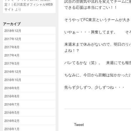
試合の雰囲気や流れを変えてチームに
定！ | 石川直宏オフィシャルWEB
できる応援は本当にすごい！！
サイト
より
そうやってFC東京というチームが大
アーカイブ
2018年12月
いやぁ～・・・興奮してます。 そ
2017年12月
来週末まで休みがないので、明日のリ
2017年8月
よね！？
2017年4月
バレてるかな（笑）。 来週にでも報
2017年3月
2016年12月
ちなみに、今日から距離は短かかった
2016年10月
焦らず少しずつ、少しずつね・・・
2016年9月
2016年8月
2016年7月
2016年5月
2016年2月
Tweet
2016年1月