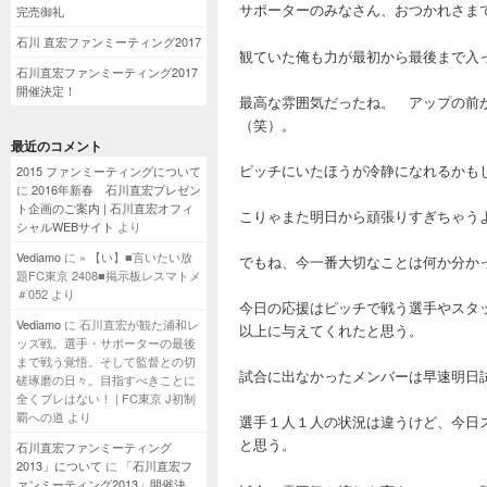
サポーターのみなさん、おつかれさま
完売御礼
石川 直宏ファンミーティング2017
観ていた俺も力が最初から最後まで入
石川直宏ファンミーティング2017
開催決定！
最高な雰囲気だったね。 アップの前
（笑）。
最近のコメント
ピッチにいたほうが冷静になれるかも
2015 ファンミーティングについて
に
2016年新春 石川直宏プレゼン
ト企画のご案内 | 石川直宏オフィ
こりゃまた明日から頑張りすぎちゃう
シャルWEBサイト
より
Vediamo
に
» 【い】■言いたい放
でもね、今一番大切なことは何か分か
題FC東京 2408■掲示板レスマトメ
＃052
より
今日の応援はピッチで戦う選手やスタ
Vediamo
に
石川直宏が観た浦和レ
以上に与えてくれたと思う。
ッズ戦。選手・サポーターの最後
まで戦う覚悟。そして監督との切
試合に出なかったメンバーは早速明日
磋琢磨の日々。目指すべきことに
全くブレはない！ | FC東京 J初制
覇への道
より
選手１人１人の状況は違うけど、今日
と思う。
石川直宏ファンミーティング
2013」について
に
「石川直宏フ
ァンミーティング2013」開催決