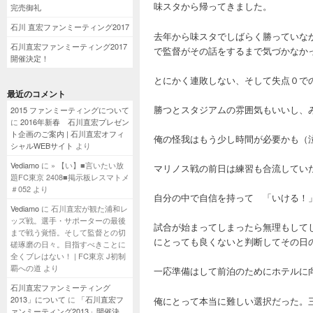
味スタから帰ってきました。
完売御礼
石川 直宏ファンミーティング2017
去年から味スタでしばらく勝っていな
石川直宏ファンミーティング2017
で監督がその話をするまで気づかなか
開催決定！
とにかく連敗しない、そして失点０で
最近のコメント
勝つとスタジアムの雰囲気もいいし、
2015 ファンミーティングについて
に
2016年新春 石川直宏プレゼン
ト企画のご案内 | 石川直宏オフィ
俺の怪我はもう少し時間が必要かも（
シャルWEBサイト
より
Vediamo
に
» 【い】■言いたい放
マリノス戦の前日は練習も合流してい
題FC東京 2408■掲示板レスマトメ
＃052
より
自分の中で自信を持って 「いける！
Vediamo
に
石川直宏が観た浦和レ
ッズ戦。選手・サポーターの最後
試合が始まってしまったら無理もして
まで戦う覚悟。そして監督との切
にとっても良くないと判断してその日
磋琢磨の日々。目指すべきことに
全くブレはない！ | FC東京 J初制
覇への道
より
一応準備はして前泊のためにホテルに
石川直宏ファンミーティング
2013」について
に
「石川直宏フ
俺にとって本当に難しい選択だった。
ァンミーティング2013」開催決