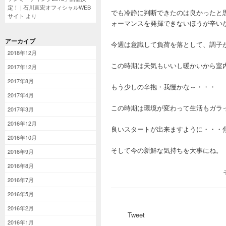
定！ | 石川直宏オフィシャルWEB
でも冷静に判断できたのは良かったと
サイト
より
ォーマンスを発揮できないほうが辛い
アーカイブ
今週は意識して負荷を落として、調子
2018年12月
この時期は天気もいいし暖かいから室
2017年12月
2017年8月
もう少しの辛抱・我慢かな～・・・
2017年4月
この時期は環境が変わって生活もガラ
2017年3月
2016年12月
良いスタートが出来ますように・・・
2016年10月
そして今の新鮮な気持ちを大事にね
2016年9月
2016年8月
2016年7月
2016年5月
2016年2月
Tweet
2016年1月