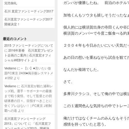
ガンバが優勝したね。 前泊のホテル
完売御礼
石川 直宏ファンミーティング2017
加地くんもソウタも嬉しそうだったな
石川直宏ファンミーティング2017
開催決定！
個人的には横須賀出身の寺田くんや谷
横須賀のメンバーで今度ご飯食べる約
最近のコメント
２００４年も今日みたいにいい天気だ
2015 ファンミーティングについて
に
2016年新春 石川直宏プレゼン
ト企画のご案内 | 石川直宏オフィ
あの日の想いを重ねながら試合を観て
シャルWEBサイト
より
Vediamo
に
» 【い】■言いたい放
なんだか複雑でした。
題FC東京 2408■掲示板レスマトメ
＃052
より
さて、
Vediamo
に
石川直宏が観た浦和レ
ッズ戦。選手・サポーターの最後
多摩川クラシコ、そして俺の中では横
まで戦う覚悟。そして監督との切
磋琢磨の日々。目指すべきことに
この１週間色んな気持ちの中でトレー
全くブレはない！ | FC東京 J初制
覇への道
より
俺だけではなくチームのみんなもそう
石川直宏ファンミーティング
2013」について
に
「石川直宏フ
感情を持っていたと思う。
ァンミーティング2013」開催決