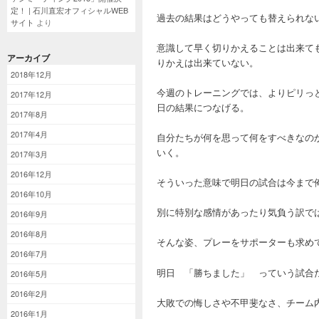
定！ | 石川直宏オフィシャルWEB
過去の結果はどうやっても替えられな
サイト
より
意識して早く切りかえることは出来て
アーカイブ
りかえは出来ていない。
2018年12月
今週のトレーニングでは、よりピリっ
2017年12月
日の結果につなげる。
2017年8月
2017年4月
自分たちが何を思って何をすべきなの
いく。
2017年3月
2016年12月
そういった意味で明日の試合は今まで
2016年10月
別に特別な感情があったり気負う訳で
2016年9月
2016年8月
そんな姿、プレーをサポーターも求め
2016年7月
明日 「勝ちました」 っていう試合
2016年5月
2016年2月
大敗での悔しさや不甲斐なさ、チーム
2016年1月