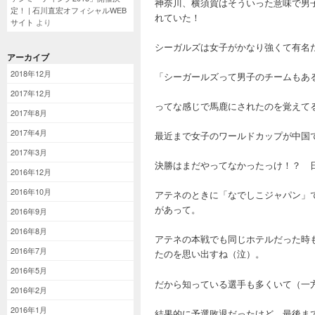
神奈川、横須賀はそういった意味で男
定！ | 石川直宏オフィシャルWEB
れていた！
サイト
より
シーガルズは女子がかなり強くて有名
アーカイブ
2018年12月
「シーガールズって男子のチームもあ
2017年12月
ってな感じで馬鹿にされたのを覚え
2017年8月
2017年4月
最近まで女子のワールドカップが中国
2017年3月
決勝はまだやってなかったっけ！？ 
2016年12月
2016年10月
アテネのときに「なでしこジャパン」
があって。
2016年9月
2016年8月
アテネの本戦でも同じホテルだった時
2016年7月
たのを思い出すね（泣）。
2016年5月
だから知っている選手も多くいて（一
2016年2月
2016年1月
結果的に予選敗退だったけど、最後ま