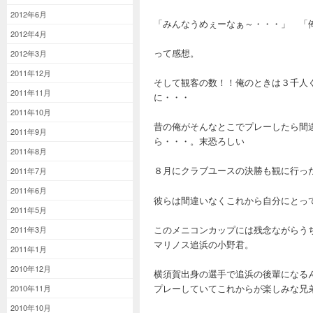
2012年6月
「みんなうめぇーなぁ～・・・」 「
2012年4月
って感想。
2012年3月
2011年12月
そして観客の数！！俺のときは３千人
2011年11月
に・・・
2011年10月
昔の俺がそんなとこでプレーしたら間
2011年9月
ら・・・。末恐ろしい
2011年8月
８月にクラブユースの決勝も観に行っ
2011年7月
2011年6月
彼らは間違いなくこれから自分にとっ
2011年5月
このメニコンカップには残念ながらう
2011年3月
マリノス追浜の小野君。
2011年1月
2010年12月
横須賀出身の選手で追浜の後輩になる
プレーしていてこれからが楽しみな兄
2010年11月
2010年10月