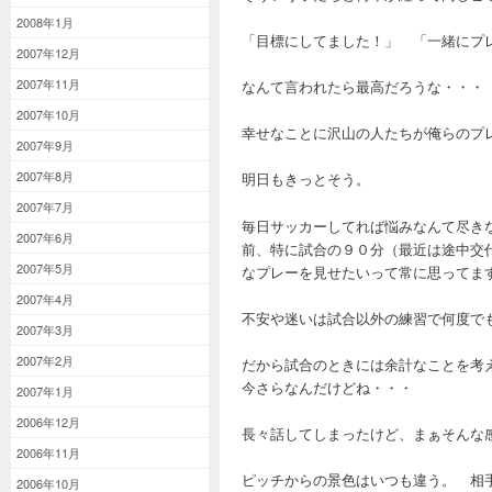
2008年1月
「目標にしてました！」 「一緒にプ
2007年12月
2007年11月
なんて言われたら最高だろうな・・・
2007年10月
幸せなことに沢山の人たちが俺らのプ
2007年9月
2007年8月
明日もきっとそう。
2007年7月
毎日サッカーしてれば悩みなんて尽き
2007年6月
前、特に試合の９０分（最近は途中交
2007年5月
なプレーを見せたいって常に思ってま
2007年4月
不安や迷いは試合以外の練習で何度で
2007年3月
2007年2月
だから試合のときには余計なことを考
今さらなんだけどね・・・
2007年1月
2006年12月
長々話してしまったけど、まぁそんな
2006年11月
ピッチからの景色はいつも違う。 相
2006年10月