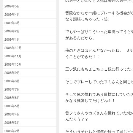
の選手とか聞くと大抵は海外の選手だ
2009年5月
普段なかなか一緒にプレーする機会が
2009年4月
なり頑張っちゃった（笑）
2009年3月
でもやっぱりこういった環境ってうら
2009年2月
があるんだから。
2009年1月
2008年12月
俺のときはほとんどなかったね。 J
2008年11月
くことができた！！
2008年10月
三ツ沢にもちょこちょこ観に行ってた
2008年9月
2008年8月
そこでプレーしていたフミさんと同じ
2008年7月
そして俺の憧れであり目標にしていた
2008年6月
かなり興奮してたけどね！！
2008年5月
昔フミさんやカズさんを憧れていた俺
2008年4月
んだろう？？
2008年3月
2008年2月
そういう子たちと何年か経って同じピ