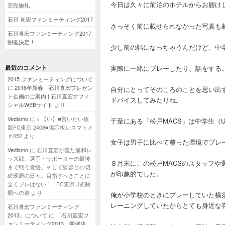
今日は久々に前泊のホテルからお届け
完売御礼
石川 直宏ファンミーティング2017
さっそく前に載せられなかった写真も
石川直宏ファンミーティング2017
開催決定！
少し前の話になっちゃうんだけど、中
最近のコメント
実際に一緒にプレーしたり、話をする
2015 ファンミーティングについて
に
2016年新春 石川直宏プレゼン
自分にとってそのころのことを思い出
ト企画のご案内 | 石川直宏オフィ
ドバイスしてみたりね。
シャルWEBサイト
より
Vediamo
に
» 【い】■言いたい放
千葉にある「松戸MACS」は中学生（
題FC東京 2408■掲示板レスマトメ
＃052
より
女子は男子に比べて整った環境でプレ
Vediamo
に
石川直宏が観た浦和レ
ッズ戦。選手・サポーターの最後
８月末にこの松戸MACSのスタッフ
まで戦う覚悟。そして監督との切
が印象的でした。
磋琢磨の日々。目指すべきことに
全くブレはない！ | FC東京 J初制
覇への道
より
俺が小学校のときにプレーしていた横
レーニングしていたからとても身近な
石川直宏ファンミーティング
2013」について
に
「石川直宏フ
ァンミーティング2013」開催決