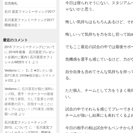
今日は寝られそうにない。スタジアム
完売御礼
ゃないかと思う。
石川 直宏ファンミーティング2017
石川直宏ファンミーティング2017
悔しい気持ちはもちろんあるけど、そ
開催決定！
悔しいって気持ちを力を出し切って始
最近のコメント
でもここ最近の試合の中では最後サポ
2015 ファンミーティングについて
に
2016年新春 石川直宏プレゼン
ト企画のご案内 | 石川直宏オフィ
危機感を選手も感じているけど、力が
シャルWEBサイト
より
Vediamo
に
» 【い】■言いたい放
自分自身も含めてそんな気持ちを持っ
題FC東京 2408■掲示板レスマトメ
る。
＃052
より
Vediamo
に
石川直宏が観た浦和レ
ただ個人、チームとして力をうまく発
ッズ戦。選手・サポーターの最後
い。
まで戦う覚悟。そして監督との切
磋琢磨の日々。目指すべきことに
試合の中でそれらを感じてプレーでき
全くブレはない！ | FC東京 J初制
覇への道
より
チームが強いし結果にも表れてくるよ
石川直宏ファンミーティング
2013」について
に
「石川直宏フ
今日の相手の柏は試合中もベンチから
ァンミーティング2013」開催決