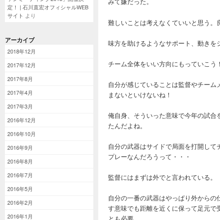
みて嫌だった。
定！ | 石川直宏オフィシャルWEB
サイト
より
難しいことは考えなくていいと思う。
アーカイブ
味方を助けるようなサポート、動きを
2018年12月
チーム全体をいい方向にもっていこう
2017年12月
2017年8月
自分が感じていることは監督やチーム
2017年4月
まないといけないね！
2017年3月
俺自身、そういった意味で今年の試合
2016年12月
たんだよね。
2016年10月
自分の武器はサイドで局面を打開して
2016年9月
プレーなんだろうって・・・
2016年8月
2016年7月
監督にはまずは外でと言われている。
2016年5月
自分の一番の武器はやっぱり外からの
2016年2月
す意味でも距離を近くに保って足元で
2016年1月
とも必要。