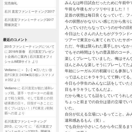
みんなは昨日試合だったために午前中
完売御礼
午前も午後もガッツリやりました！！
石川 直宏ファンミーティング2017
足首の状態は毎日良くなっていて、フ
石川直宏ファンミーティング2017
今の状態がかなりいい感じだから焦り
開催決定！
入っていけたらなっていうのが今の目
今日はたくさんの人たちがグラウンド
最近のコメント
ツアーで東京から来てくれていたサポ
ただ、午後は限られた選手しかいなか
2015 ファンミーティングについて
に
2016年新春 石川直宏プレゼン
でもその時間はうちの普及部のコーチ
ト企画のご案内 | 石川直宏オフィ
楽しくプレーしていました。俺はそん
シャルWEBサイト
より
ほんとみんな楽しそうにプレーしてた
Vediamo
に
» 【い】■言いたい放
年始にシーガルズの初蹴りにも参加し
題FC東京 2408■掲示板レスマトメ
ってほんとにキラキラしてて輝いてる
＃052
より
今日も小学生のみんなに話をしていた
Vediamo
に
石川直宏が観た浦和レ
目もキラキラしてるんだよ。
ッズ戦。選手・サポーターの最後
だから俺としても話をしていてうれし
まで戦う覚悟。そして監督との切
ちょっと前までの自分は逆の立場でい
磋琢磨の日々。目指すべきことに
いた。
全くブレはない！ | FC東京 J初制
覇への道
より
自分が伝える立場にいるってこと。み
違和感あるもん（笑）。
石川直宏ファンミーティング
でも自分が小さいころから今に至るま
2013」について
に
「石川直宏フ
ァンミーティング2013」開催決