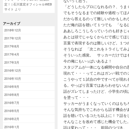
ないって思う。
定！ | 石川直宏オフィシャルWEB
「どうしたらプロになれるの？、うま
サイト
より
でもそうなるまでの経験や過程ってほ
だから答えるのって難しいのかもしれ
アーカイブ
ただ俺の話を聴いて１つでも 「なる
2018年12月
ああしろこうしろっていうのも好きじ
あとは頭でじゃなくからだで感じてほ
2017年12月
言葉で表現するのは難しいけど。１つ
2017年8月
そうなれば 「次これをトライしてみ
2017年4月
そういった感覚。 サッカーだけでは
今の俺にもいっぱいあるよ！
2017年3月
スタジアムが一体になる瞬間や自分の
2016年12月
現れて・・・ってこれはガンバ戦での
2016年10月
こうやって１試合の中ですべてが現れ
る。やっぱり言葉ではあらわせないん
2016年9月
話がズレてしまったけど、小学生の頃
2016年8月
を塗って・・・
2016年7月
サッカーがうまくなっていくのはもち
そんな気持ちでこれからも話す機会が
2016年5月
話を聴いているコたち以上に！？話を
2016年2月
そんなことを改めて感じた機会でした
2016年1月
話は変わって・・・ 前回のつづき