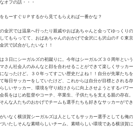
なオフの話・・・
をもーすぐＵＰするから見てもらえれば一番かな？
の金沢では温泉へ行ったり親戚やおばあちゃんと会ってゆっくり
してもらってて、おばあちゃんのおかげで金沢にも沢山のＦＣ東
金沢で試合がしたいな！！
は３日にシーガルズの初蹴りに。今年はシーガルズ３０周年とい
マさん社会人のみんなと顔を合わせることができて楽しくサッカ
になったけど。３０年ってすごい歴史だよね！！自分が先輩たち
て毎日サッカーをしていたけど、これからは自分が目標とされる
らしいサッカー、環境を守り続けさらに向上させようとするパワ
会長をはじめ監督やコーチ、卒業生、子供たちを支える親の存在
そんな人たちのおかげでチームも選手たちも好きなサッカーがで
がいなく横須賀シーガルズは人としてもサッカー選手としても俺
づいたしそんな素晴らしいチーム、素晴らしい環境である横須賀