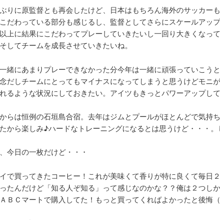
ぶりに原監督とも再会したけど、日本はもちろん海外のサッカー
こだわっている部分も感じるし、監督としてさらにスケールアッ
以上に結果にこだわってプレーしていきたいし一回り大きくなっ
そしてチームを成長させていきたいね。
一緒にあまりプレーできなかった分今年は一緒に頑張っていこう
念だしチームにとってもマイナスになってしまうと思うけどモニ
れるような状況にしておきたい。アイツもきっとパワーアップし
からは恒例の石垣島合宿。去年はジムとプールがほとんどで気持
たから楽しみ♪ハードなトレーニングになるとは思うけど・・・。
、今日の一枚だけど・・・
イで買ってきたコーヒー！これが美味くて香りが特に良くて毎日２
ったんだけど「知る人ぞ知る」って感じなのかな？？俺は２つし
ＡＢＣマートで購入してた！もっと買ってくればよかったと後悔