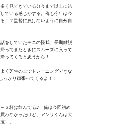
も多く見てきている分今まで以上に結
プしている感じがする。俺も今年は今
てる！？監督に負けないように自分自
と話をしていたモニの怪我、長期離脱
が帰ってきたときにスムーズに入って
て帰ってくると思うから！
ちよく芝生の上でトレーニングできな
しっかり頑張ってくるよ！！
～３杯は飲んでる♪ 俺は今回初め
か買わなかったけど、アンリくんは大
（泣）。