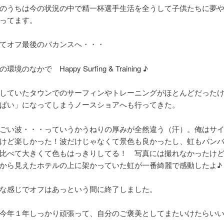
のうちは今の状況の中で精一杯選手生活を全うして子供たちに夢
ってます。
てオフ最後のバカンスへ・・・
環境のなかで Happy Surfing & Training ♪
していたタウンでのサーフィンやトレーニングがほとんどだった
ぱい」になってしまうノースショアへも行ってきた。
ごい波・・・っていうかうねりの厚みが全然違う（汗）。俺はサ
けど楽しかった！波だけじゃなくて景色も良かったし、虹もバンバ
比べて大きくて色もはっきりしてる！ 写真には撮れなかったけ
から見えたホテルの上に架かっていた虹が一番綺麗で感動したよ♪
な感じでオフはあっという間に終了しました。
今年１年しっかり頑張って、自分のご褒美としてまたいけたらいい