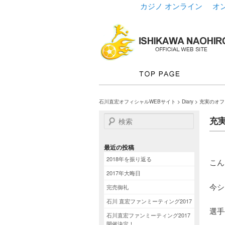
カジノ オンライン
オ
石川直宏オフィシャルWEBサイト
>
Diary
> 充実のオ
検索
充
最近の投稿
2018年を振り返る
こん
2017年大晦日
今シ
完売御礼
石川 直宏ファンミーティング2017
選手
石川直宏ファンミーティング2017
開催決定！