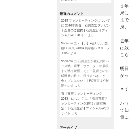
１年
果に
最近のコメント
まで
2015 ファンミーティングについて
に
2016年新春 石川直宏プレゼン
身、
ト企画のご案内 | 石川直宏オフィ
シャルWEBサイト
より
去年
Vediamo
に
» 【い】■言いたい放
は残
題FC東京 2408■掲示板レスマトメ
＃052
より
こら
Vediamo
に
石川直宏が観た浦和レ
ッズ戦。選手・サポーターの最後
明日
まで戦う覚悟。そして監督との切
かっ
磋琢磨の日々。目指すべきことに
全くブレはない！ | FC東京 J初制
覇への道
より
さて
石川直宏ファンミーティング
2013」について
に
「石川直宏フ
ハワ
ァンミーティング2013」開催決
定！ | 石川直宏オフィシャルWEB
て知
サイト
より
量に
アーカイブ