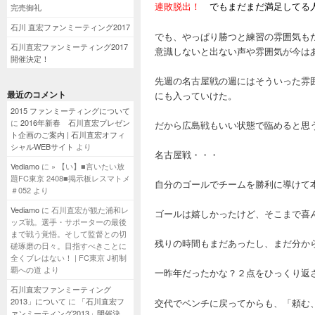
連敗脱出！
でもまだまだ満足してる人
完売御礼
石川 直宏ファンミーティング2017
でも、やっぱり勝つと練習の雰囲気も
石川直宏ファンミーティング2017
意識しないと出ない声や雰囲気が今は
開催決定！
先週の名古屋戦の週にはそういった雰
最近のコメント
にも入っていけた。
2015 ファンミーティングについて
に
2016年新春 石川直宏プレゼン
だから広島戦もいい状態で臨めると思
ト企画のご案内 | 石川直宏オフィ
シャルWEBサイト
より
名古屋戦・・・
Vediamo
に
» 【い】■言いたい放
題FC東京 2408■掲示板レスマトメ
自分のゴールでチームを勝利に導けて
＃052
より
Vediamo
に
石川直宏が観た浦和レ
ゴールは嬉しかったけど、そこまで喜
ッズ戦。選手・サポーターの最後
まで戦う覚悟。そして監督との切
残りの時間もまだあったし、まだ分か
磋琢磨の日々。目指すべきことに
全くブレはない！ | FC東京 J初制
覇への道
より
一昨年だったかな？２点をひっくり返
石川直宏ファンミーティング
2013」について
に
「石川直宏フ
交代でベンチに戻ってからも、「頼む
ァンミーティング2013」開催決