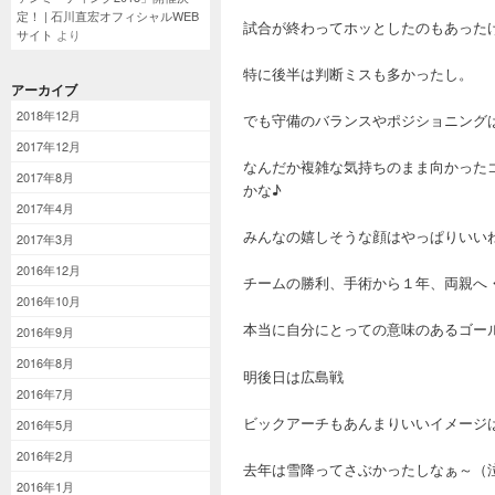
定！ | 石川直宏オフィシャルWEB
試合が終わってホッとしたのもあった
サイト
より
特に後半は判断ミスも多かったし。
アーカイブ
2018年12月
でも守備のバランスやポジショニング
2017年12月
なんだか複雑な気持ちのまま向かった
2017年8月
かな♪
2017年4月
みんなの嬉しそうな顔はやっぱりいい
2017年3月
2016年12月
チームの勝利、手術から１年、両親へ
2016年10月
本当に自分にとっての意味のあるゴー
2016年9月
2016年8月
明後日は広島戦
2016年7月
ビックアーチもあんまりいいイメージ
2016年5月
2016年2月
去年は雪降ってさぶかったしなぁ～（
2016年1月