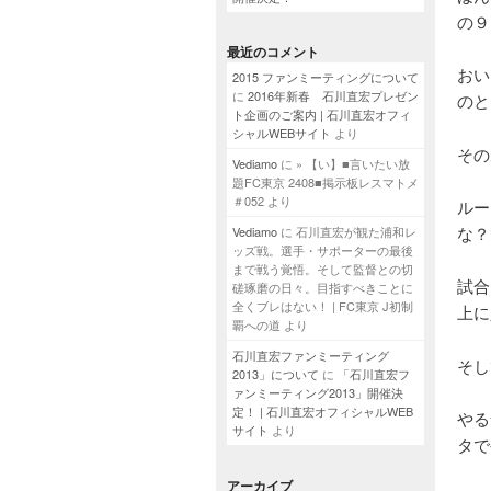
の９
最近のコメント
おい
2015 ファンミーティングについて
に
2016年新春 石川直宏プレゼン
のと
ト企画のご案内 | 石川直宏オフィ
シャルWEBサイト
より
その
Vediamo
に
» 【い】■言いたい放
題FC東京 2408■掲示板レスマトメ
＃052
より
ルー
な？
Vediamo
に
石川直宏が観た浦和レ
ッズ戦。選手・サポーターの最後
まで戦う覚悟。そして監督との切
試合
磋琢磨の日々。目指すべきことに
全くブレはない！ | FC東京 J初制
上に
覇への道
より
石川直宏ファンミーティング
そし
2013」について
に
「石川直宏フ
ァンミーティング2013」開催決
定！ | 石川直宏オフィシャルWEB
やる
サイト
より
タで
アーカイブ