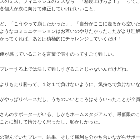
スのミス、フィニッシュのミスなら 「精度上げろよ！」 って
各個人が次に向けて修正していけばいいこと。
ど、「こうやって崩したかった」、「自分がここに走るから空い
ようなコミュニケーションはお互いのやりたかったこたがより理
かってくれば、あとは積極的にチャレンジしていくだけ！
俺が感じていることを言葉で表すのってすごく難しい。
プレーする上では決して難しすぎることじゃないんだけどね。
よりも走り勝って、１対１で負けないように、気持ちで負けない
がやっぱりベースだし、うちのいいところはそういったことが全
さんのサポーターがいる、しかもホームスタジアムで、最低限の
ことに対して情けなく思ったし、恥かしかった。
の望んでいたプレー、結果、そして勝利を分かち合いながらサポ