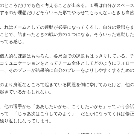
のところだけでも色々考えることが出来る。１番は自分がスペー
するのが理想だけどそういった形でやらせてもらえないときも当
これはチームとしての連動が必要になってくるし、自分の意思を
ことで、詰まったときの戦い方の１つになる。そういった連動し
ってる感じ。
個人的な課題はもちろん、各局面での課題もはっきりしている。
コミュニケーションをとってチーム全体としてどのようにフォロ
ー、そのプレーが結果的に自分のプレーをよりしやすくするため
のより身近なところで起きている問題を例に挙げてみたけど、他
起きているかもしれない。
、他の選手から「ああしたいから、こうしたいから」っていう会
って 「じゃあ次はこうしてみよう」 だとかになってくれば修
繰り返しになってしまう。