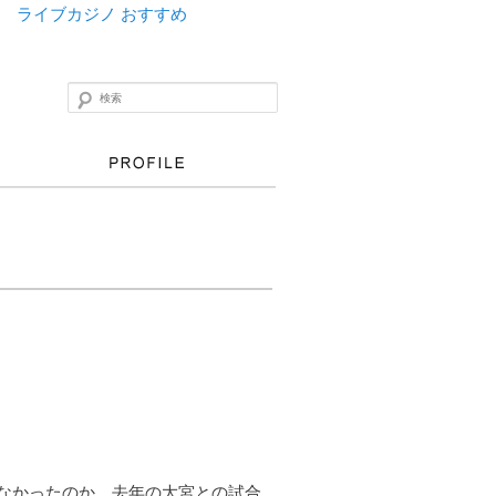
ライブカジノ おすすめ
検索
。
なかったのか。去年の大宮との試合