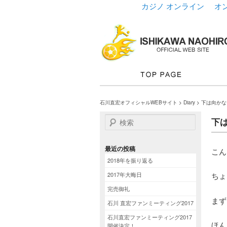
カジノ オンライン
オ
石川直宏オフィシャルWEBサイト
>
Diary
> 下は向か
検索
下
最近の投稿
こん
2018年を振り返る
2017年大晦日
ちょ
完売御礼
まず
石川 直宏ファンミーティング2017
石川直宏ファンミーティング2017
ほん
開催決定！