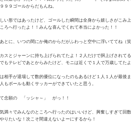
９９９ゴールからだもんね。
しい形ではあったけど、ゴールした瞬間は全身から嬉しさがこみ
ころへ行ったよ！！みんな喜んでくれて本当によかった！！
あとに、いつの間にか俺のからだがふわっと空中に浮いててね（
カスとジャーンに持ち上げられてたよ！２人だけで胴上げされて
でもテレビであとからみたけど、モニは近くで１人で万歳してた
は相手が退場して数的優位になったのもあるけど１人１人が最後
人もボールも動くサッカーができていたと思う。
て念願の 「ッシャ～」 がっ！！
気満々でみんなのところへ行ったのはいいけど、興奮しすぎて回
やりたいな！次こそ間違えないよーにするから！