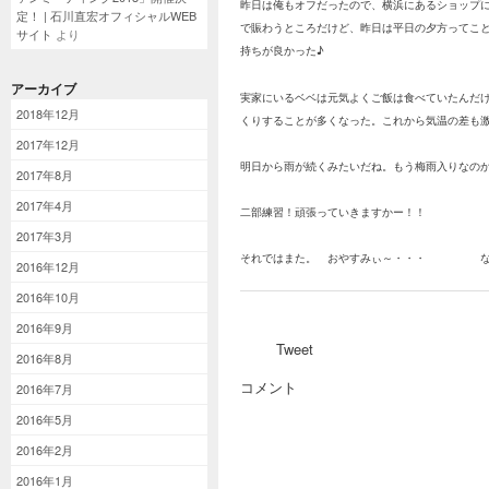
昨日は俺もオフだったので、横浜にあるショップ
定！ | 石川直宏オフィシャルWEB
で賑わうところだけど、昨日は平日の夕方ってこ
サイト
より
持ちが良かった♪
アーカイブ
実家にいるベベは元気よくご飯は食べていたんだ
2018年12月
くりすることが多くなった。これから気温の差も
2017年12月
明日から雨が続くみたいだね。もう梅雨入りなの
2017年8月
2017年4月
二部練習！頑張っていきますかー！！
2017年3月
それではまた。 おやすみぃ～・・・ な
2016年12月
2016年10月
2016年9月
Tweet
2016年8月
コメント
2016年7月
2016年5月
2016年2月
2016年1月