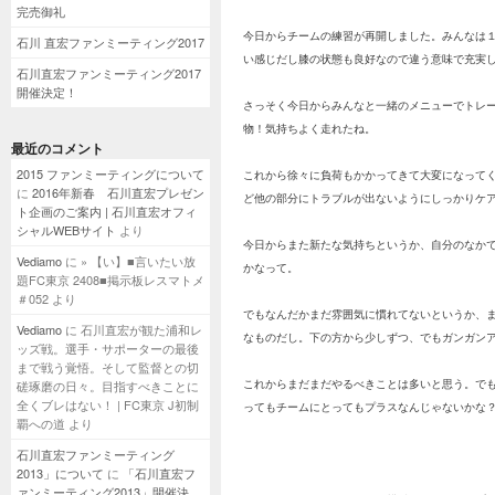
完売御礼
今日からチームの練習が再開しました。みんなは
石川 直宏ファンミーティング2017
い感じだし膝の状態も良好なので違う意味で充実し
石川直宏ファンミーティング2017
開催決定！
さっそく今日からみんなと一緒のメニューでトレ
物！気持ちよく走れたね。
最近のコメント
2015 ファンミーティングについて
これから徐々に負荷もかかってきて大変になって
に
2016年新春 石川直宏プレゼン
ど他の部分にトラブルが出ないようにしっかりケ
ト企画のご案内 | 石川直宏オフィ
シャルWEBサイト
より
今日からまた新たな気持ちというか、自分のなか
Vediamo
に
» 【い】■言いたい放
かなって。
題FC東京 2408■掲示板レスマトメ
＃052
より
でもなんだかまだ雰囲気に慣れてないというか、
Vediamo
に
石川直宏が観た浦和レ
なものだし。下の方から少しずつ、でもガンガン
ッズ戦。選手・サポーターの最後
まで戦う覚悟。そして監督との切
これからまだまだやるべきことは多いと思う。で
磋琢磨の日々。目指すべきことに
全くブレはない！ | FC東京 J初制
ってもチームにとってもプラスなんじゃないかな
覇への道
より
石川直宏ファンミーティング
2013」について
に
「石川直宏フ
ァンミーティング2013」開催決