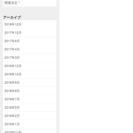
開催決定！
アーカイブ
2018年12月
2017年12月
2017年8月
2017年4月
2017年3月
2016年12月
2016年10月
2016年9月
2016年8月
2016年7月
2016年5月
2016年2月
2016年1月
2015年12月