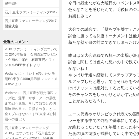
今日は残念ながら火曜日のユベントス
完売御礼
色んなことを感じたんで、明後日のジ
石川 直宏ファンミーティング2017
お楽しみに♪
石川直宏ファンミーティング2017
開催決定！
大分での試合で、「壁をブチ壊す」こ
試合に勝っても決勝トーナメントは他
最近のコメント
新たな壁が目の前にできてしまったけ
2015 ファンミーティングについて
に
2016年新春 石川直宏プレゼン
昨日は３大会連続でＷ杯への出場が決
ト企画のご案内 | 石川直宏オフィ
試合に関しては色んな想いの中で観て
シャルWEBサイト
より
かないね！
Vediamo
に
» 【い】■言いたい放
やっぱり予選を経験してステップアッ
題FC東京 2408■掲示板レスマトメ
ルアップしたと思う。でもそれらを今
＃052
より
けばチャンスは絶対にくると思ってい
Vediamo
に
石川直宏が観た浦和レ
そのチャンスをしっかりと活かすため
ッズ戦。選手・サポーターの最後
ことがあるだろうし。
まで戦う覚悟。そして監督との切
磋琢磨の日々。目指すべきことに
ユース代表やオリンピック代表での国
全くブレはない！ | FC東京 J初制
覇への道
より
レーをする中での判断の基準にしてき
が終わってだいたい１年近くたった中
石川直宏ファンミーティング
たあの頃の刺激が成長していく中で必
2013」について
に
「石川直宏フ
ァンミーティング2013」開催決