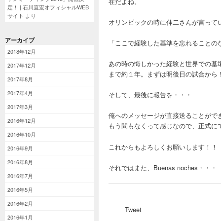
在だよね。
定！ | 石川直宏オフィシャルWEB
サイト
より
オリンピックの時に伸二さんが言って
アーカイブ
「ここで経験した基準を忘れることの
2018年12月
あの時の悔しかった経験と世界での基
2017年12月
まで約１年。まずは明後日の試合から
2017年8月
2017年4月
そして、最後に報告を・・・
2017年3月
俺へのメッセージが直接送ることがで
2016年12月
もう間もなくって感じなので、正式に
2016年10月
これからもよろしくお願いします！！
2016年9月
2016年8月
それではまた、Buenas noches
2016年7月
2016年5月
2016年2月
Tweet
2016年1月