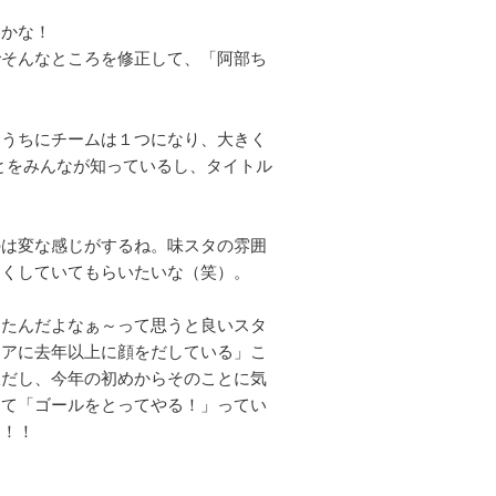
るかな！
でそんなところを修正して、「阿部ち
くうちにチームは１つになり、大きく
とをみんなが知っているし、タイトル
のは変な感じがするね。味スタの雰囲
しくしていてもらいたいな（笑）。
ったんだよなぁ～って思うと良いスタ
リアに去年以上に顔をだしている」こ
訳だし、今年の初めからそのことに気
して「ゴールをとってやる！」ってい
す！！