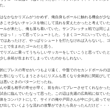
た。
はなかなかリズムがつかめず、俺自身もボールに触れる機会が少
きこそ少ないチャンスを物にして流れを変えたかったと考えてい
ールが来たし、俺も落ち着いていた。サンフレッチェ戦では同じ
そはっ！」って思ってシュートした。うまくコースにいっていた
ではあったけど、やっぱりシュートを打たなければ入らないし、
ことで生まれたゴールだと思う。
でリズムに乗ってうちらしいサッカーをしていこうと思っていた
少し余裕が生まれてしまっていたのかもしれない。
的にプレスの寄せがいつもより遠く、中盤でのセカンドボールの
た形になってしまうとさらにリズムも悪くなり全体的に間延びし
は悪いときのパターンだったね。
んや栗も相手の寄せが早く、前を向いてプレーさせてくれなかっ
試合に臨んでいたなって思った。この辺は先週の広島戦に似てい
体をコンパクトにして、サイドの俺や戸田さんが中に少し絞って
び出していくような流れの攻撃ができたら良かったんだけど・・