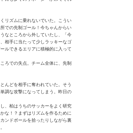
なくリズムに乗れないでいた。こうい
た所での先制ゴール！今ちゃんからい
ようなところから外していたし、「今
し、相手に当たって少しラッキーなゴ
ゴールできるエリアに積極的に入って
ところでの失点。チーム全体に、先制
ほとんどを相手に奪われていた。そう
て単調な攻撃になってしまう。昨日の
たし、柏はうちのサッカーをよく研究
たかな！？まずはリズムを作るために
セカンドボールを拾ったりしながら裏
・。