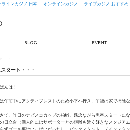
ンラインカジノ 日本
オンラインカジノ
ライブカジノ おすすめ
ート・・・
星スタート・・・
ばんは！
は午前中にアクティブレストのため小平へ行き、午後は家で掃除
さて、昨日のナビスコカップの柏戦。残念ながら黒星スタートに
の日立台（個人的にはサポーターとの距離も近く好きなスタジア
らずゴール裏はいっぱいだったし、バックスタンド、メインスタ