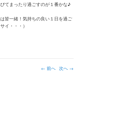
びてまったり過ごすのが１番かな♪
のは皆一緒！気持ちの良い１日を過ご
ナサイ・・・）
←
投稿ナビゲーシ
前へ
次へ
→
ョン