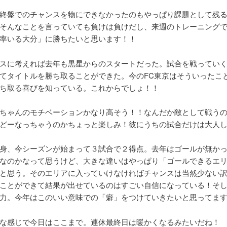
終盤でのチャンスを物にできなかったのもやっぱり課題として残
そんなことを言っていても負けは負けだし、来週のトレーニング
率いる大分」に勝ちたいと思います！！
スに考えれば去年も黒星からのスタートだった。試合を戦ってい
てタイトルを勝ち取ることができた。今のFC東京はそういったこ
ち取る喜びを知っている。これからでしょ！！
ちゃんのモチベーションかなり高そう！！なんだか敵として戦う
どーなっちゃうのかちょっと楽しみ！彼にうちの試合だけは大人
身、今シーズンが始まって３試合で２得点。去年はゴールが無か
なのかなって思うけど、大きな違いはやっぱり「ゴールできるエ
と思う。そのエリアに入っていけなければチャンスは当然少ない
ことができて結果が出せているのはすごい自信になっている！そ
力。今年はこのいい意味での「癖」をつけていきたいと思ってま
な感じで今日はここまで。連休最終日は暖かくなるみたいだね！