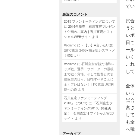
てい
最近のコメント
試合
2015 ファンミーティングについて
に
2016年新春 石川直宏プレゼン
うと
ト企画のご案内 | 石川直宏オフィ
いボ
シャルWEBサイト
より
日こ
Vediamo
に
» 【い】■言いたい放
ール
題FC東京 2408■掲示板レスマトメ
＃052
より
いく
これ
Vediamo
に
石川直宏が観た浦和レ
ッズ戦。選手・サポーターの最後
して
まで戦う覚悟。そして監督との切
磋琢磨の日々。目指すべきことに
全くブレはない！ | FC東京 J初制
全体
覇への道
より
いっ
石川直宏ファンミーティング
試合
2013」について
に
「石川直宏フ
宮さ
ァンミーティング2013」開催決
定！ | 石川直宏オフィシャルWEB
して
サイト
より
も全
へ飛
アーカイブ