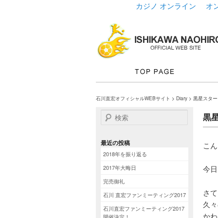
カジノ オンライン
オ
石川直宏オフィシャルWEBサイト
>
Diary
> 黒星スタ
検索
黒
最近の投稿
こん
2018年を振り返る
2017年大晦日
今日
完売御礼
さて
石川 直宏ファンミーティング2017
久々
石川直宏ファンミーティング2017
かわ
開催決定！