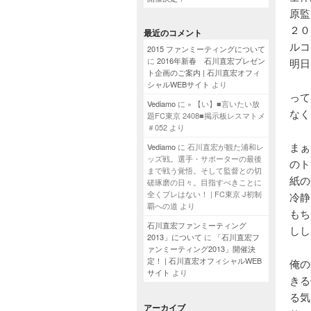
原監
２０
最近のコメント
ルコ
2015 ファンミーティングについて
に
2016年新春 石川直宏プレゼン
明日
ト企画のご案内 | 石川直宏オフィ
シャルWEBサイト
より
って
Vediamo
に
» 【い】■言いたい放
なく
題FC東京 2408■掲示板レスマトメ
＃052
より
まぁ
Vediamo
に
石川直宏が観た浦和レ
ッズ戦。選手・サポーターの最後
のト
まで戦う覚悟。そして監督との切
紙の
磋琢磨の日々。目指すべきことに
全くブレはない！ | FC東京 J初制
冷静
覇への道
より
もち
石川直宏ファンミーティング
しし
2013」について
に
「石川直宏フ
ァンミーティング2013」開催決
定！ | 石川直宏オフィシャルWEB
俺の
サイト
より
きる
る気
アーカイブ