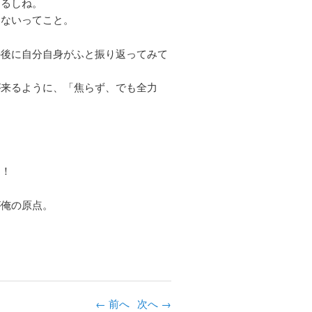
あるしね。
はないってこと。
の後に自分自身がふと振り返ってみて
が来るように、「焦らず、でも全力
・
！！
が俺の原点。
←
投稿ナビゲーシ
前へ
次へ
→