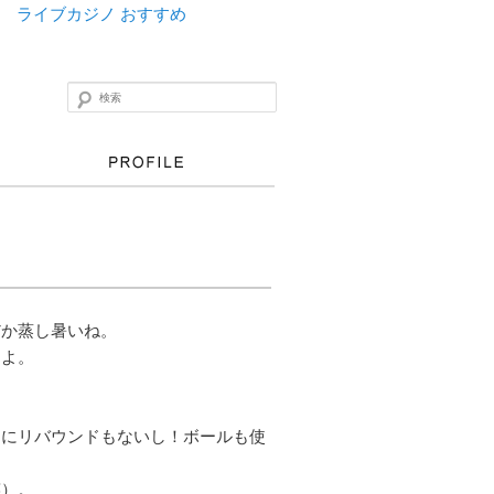
ライブカジノ おすすめ
検索
だか蒸し暑いね。
たよ。
。
日にリバウンドもないし！ボールも使
笑）。