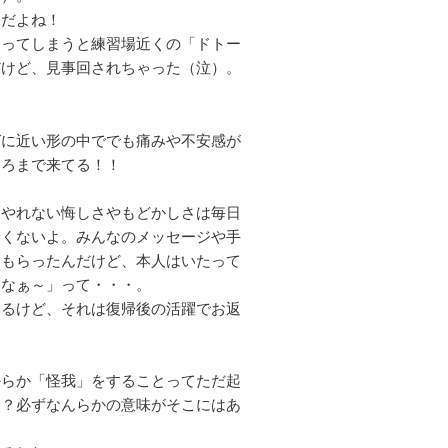
んだよね！
もってしまうと練習場近くの「ドトー
だけど、見事回されちゃった（泣）。
グに近い形の中ででも痛みや不安感が
ころまで来てる！！
もやれない悔しさやもどかしさは毎日
全くないよ。みんなのメッセージや手
ももらったんだけど、本人はいたって
えなぁ～」って・・・。
てるけど、それは復帰後の活躍でお返
からか「怪我」をすることってただ起
！？必ずなんらかの意味がそこにはあ