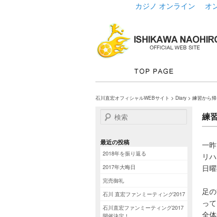
カジノ オンライン
オ
石川直宏オフィシャルWEBサイト
>
Diary
> 練習から
検索
練
最近の投稿
一昨
2018年を振り返る
リハ
日曜
2017年大晦日
完売御礼
足の
石川 直宏ファンミーティング2017
って
石川直宏ファンミーティング2017
全体
開催決定！