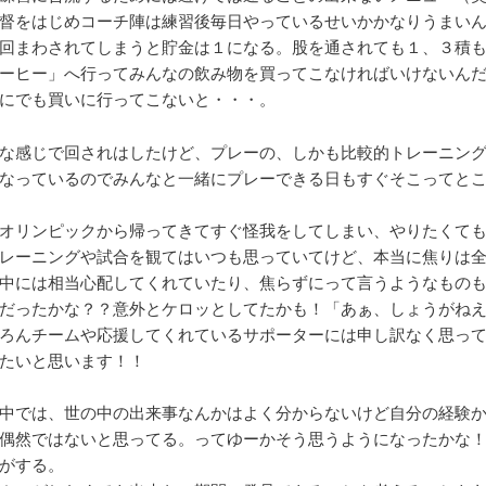
督をはじめコーチ陣は練習後毎日やっているせいかかなりうまい
回まわされてしまうと貯金は１になる。股を通されても１、３積
ーヒー」へ行ってみんなの飲み物を買ってこなければいけないん
にでも買いに行ってこないと・・・。
な感じで回されはしたけど、プレーの、しかも比較的トレーニン
なっているのでみんなと一緒にプレーできる日もすぐそこってと
オリンピックから帰ってきてすぐ怪我をしてしまい、やりたくて
レーニングや試合を観てはいつも思っていてけど、本当に焦りは
中には相当心配してくれていたり、焦らずにって言うようなもの
だったかな？？意外とケロッとしてたかも！「あぁ、しょうがね
ろんチームや応援してくれているサポーターには申し訳なく思っ
たいと思います！！
中では、世の中の出来事なんかはよく分からないけど自分の経験
偶然ではないと思ってる。ってゆーかそう思うようになったかな
がする。