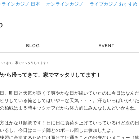
ンラインカジノ 日本
オンラインカジノ
ライブカジノ おすすめ
帰ってきて、家でマッタリしてます！
習から帰ってきて、家でマッタリしてます！
日、昨日と天気が良くて爽やかな日が続いていたのに今日はなん
ビリしている俺としてはいや～な天気・・・。汗もいっぱいかい
の柏戦は１５時キックオフだから体力的にみんなしんどいかもね
方はかなり順調です！日に日に負荷を上げていっているけど次の
いるし、今日はコーチ陣とのボール回しに参加したよ。
練習に合流するためには避けては通ることの出来ないメニュー（